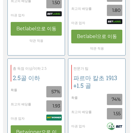
최고의 배당률
1.50
최고의 배당률
1.80
마권 업자
마권 업자
Betlabel
으로 이동
Betlabel
으로 이동
약관 적용
약관 적용
총 득점 이상/이하 2.5
전문가 팁
2.5골 이하
파르마 칼초 1913
+1.5 골
확률
57%
확률
74%
최고의 배당률
1.93
최고의 배당률
1.55
마권 업자
마권 업자
Betwinner
으로 이