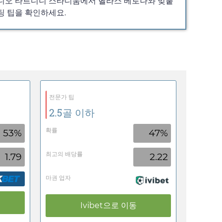
 엔니오 타르디니 스타디움에서 헬라스 베로나와 맞붙
팅 팁을 확인하세요.
전문가 팁
2.5골 이하
확률
53%
47%
최고의 배당률
1.79
2.22
마권 업자
Ivibet
으로 이동