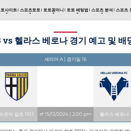
토토사이트
스포츠토토
토토꽁머니
토토 배팅법
스포츠 분석
스포츠 
3 vs 헬라스 베로나 경기 예고 및 배당
세리아 A | 경기일 16
파르마 칼초 1913
15/12/2024
|
2:00 pm
헬라스 베로나