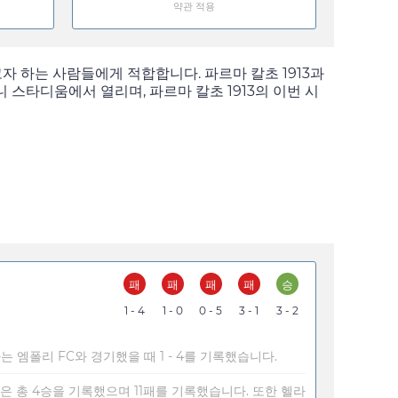
약관 적용
 하는 사람들에게 적합합니다. 파르마 칼초 1913과
 스타디움에서 열리며, 파르마 칼초 1913의 이번 시
패
패
패
패
승
1 - 4
1 - 0
0 - 5
3 - 1
3 - 2
 엠폴리 FC와 경기했을 때 1 - 4를 기록했습니다.
은 총 4승을 기록했으며 11패를 기록했습니다. 또한 헬라