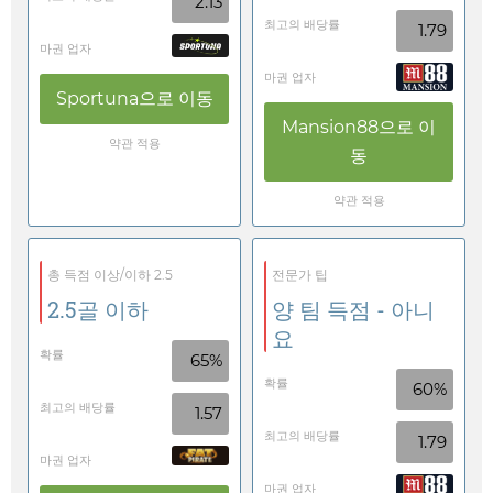
2.13
최고의 배당률
1.79
마권 업자
마권 업자
Sportuna
으로 이동
Mansion88
으로 이
약관 적용
동
약관 적용
총 득점 이상/이하 2.5
전문가 팁
2.5골 이하
양 팀 득점 - 아니
요
확률
65%
확률
60%
최고의 배당률
1.57
최고의 배당률
1.79
마권 업자
마권 업자