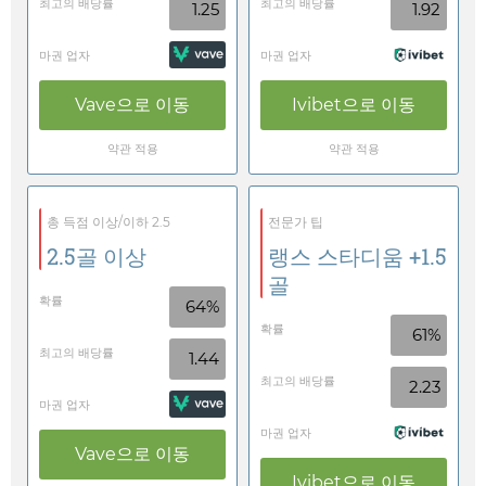
최고의 배당률
최고의 배당률
1.25
1.92
마권 업자
마권 업자
Vave
으로 이동
Ivibet
으로 이동
약관 적용
약관 적용
총 득점 이상/이하 2.5
전문가 팁
2.5골 이상
랭스 스타디움 +1.5
골
확률
64%
확률
61%
최고의 배당률
1.44
최고의 배당률
2.23
마권 업자
마권 업자
Vave
으로 이동
Ivibet
으로 이동