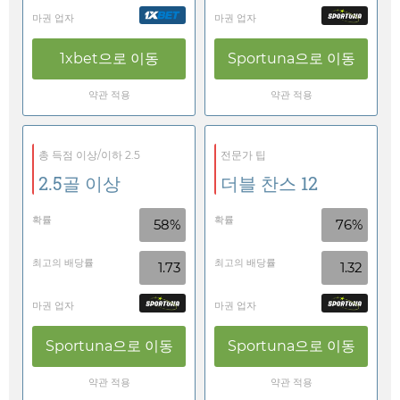
마권 업자
마권 업자
1xbet
으로 이동
Sportuna
으로 이동
약관 적용
약관 적용
총 득점 이상/이하 2.5
전문가 팁
2.5골 이상
더블 찬스 12
확률
확률
58%
76%
최고의 배당률
최고의 배당률
1.73
1.32
마권 업자
마권 업자
Sportuna
으로 이동
Sportuna
으로 이동
약관 적용
약관 적용