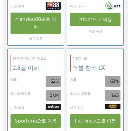
마권 업자
마권 업자
Mansion88
으로 이
20bet
으로 이동
동
약관 적용
약관 적용
총 득점 이상/이하 2.5
전문가 팁
2.5골 이하
더블 찬스 1X
확률
확률
52%
63%
최고의 배당률
최고의 배당률
2.04
1.93
마권 업자
마권 업자
Sportuna
으로 이동
FatPirate
으로 이동