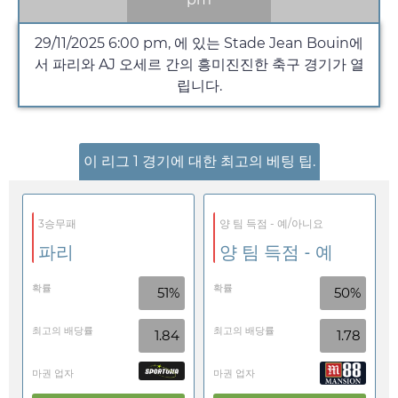
29/11/2025
6:00 pm
, 에 있는 Stade Jean Bouin에
서 파리와 AJ 오세르 간의 흥미진진한 축구 경기가 열
립니다.
이 리그 1 경기에 대한 최고의 베팅 팁.
3승무패
양 팀 득점 - 예/아니요
파리
양 팀 득점 - 예
확률
확률
51%
50%
최고의 배당률
최고의 배당률
1.84
1.78
마권 업자
마권 업자