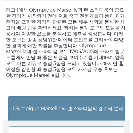
리그 1에서 Olympique Marseille과 렌 스타디움의 중요
한 경기가 시작되기 전에 저희 축구 전문가들이 폼과 과거
전적을 포함한 경기와 관련된 모든 세부 사항을 분석한 최
고의 베팅 팁을 확인하세요. 저희는 통계 도구와 모델을 사
용하여 다양한 요소를 분석하고 예측을 생성합니다. 이러
한 도구는 종종 광범위한 데이터 포인트를 고려하여 다양
한 결과에 대한 확률을 추정합니다. Olympique
Marseille과 렌 스타디움 모두
17/05/2025
에 스타드 벨로
드롬에서 만날 때 좋은 모습을 보여주기를 기대하며, 양측
모두 다른 이유로 승점 3점을 노리고 있습니다. 하지만 홈
이점을 감안할 때 승점 3점을 모두 가져갈 우승 후보는
Olympique Marseille입니다.
Olympique Marseille와 렌 스타디움의 경기력 분석