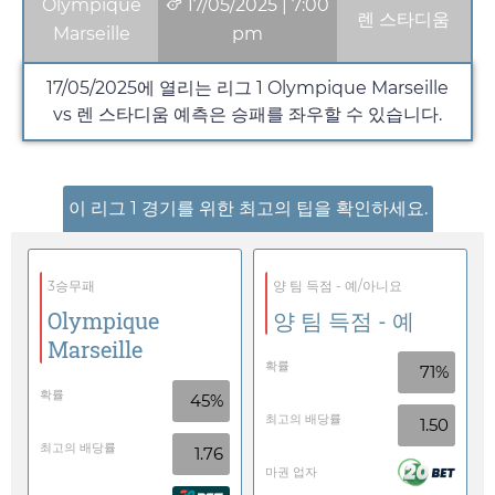
Olympique
17/05/2025
|
7:00
렌 스타디움
Marseille
pm
17/05/2025
에 열리는 리그 1 Olympique Marseille
vs 렌 스타디움 예측은 승패를 좌우할 수 있습니다.
이 리그 1 경기를 위한 최고의 팁을 확인하세요.
3승무패
양 팀 득점 - 예/아니요
Olympique
양 팀 득점 - 예
Marseille
확률
71%
확률
45%
최고의 배당률
1.50
최고의 배당률
1.76
마권 업자