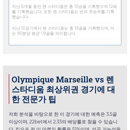
지난 6개월 동안 렌 스타디움은 총 10승을 기록했으며 12패
를 기록했습니다. 또한 렌 스타디움는 번의 무승부를 기록
했습니다.
지난 10경기에서 렌 스타디움는 총 19골을 기록했으며, 이
는 90분당 평균 1.9골을 의미합니다.
Olympique Marseille vs 렌
스타디움 최상위권 경기에 대
한 전문가 팁
저희 분석을 바탕으로 한 이 경기에 대한 예측은 3.5골
이상이며,
22bet
에서
2.33
의 배당률로 찾을 수 있습니
다. 킥오프 전 이 마켓의 확률은 51%이며, 성공 가능성을