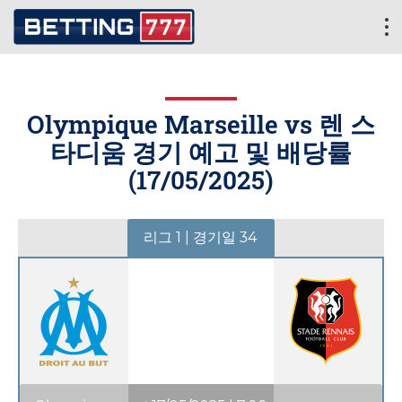
Olympique Marseille vs 렌 스
타디움 경기 예고 및 배당률
(
17/05/2025
)
리그 1 | 경기일 34