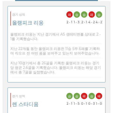
패
승
승
패
승
경기 성적
올랭피크 리옹
2 - 1
1 - 3
2 - 1
4 - 2
4 - 2
올랭피크 리옹는 지난 경기에서 AS 생테티엔를 상대로 2 -
1를 기록했습니다.
지난 22개월 동안 올랭피크 리옹은 11승 5무 6패를 기록하
며 킥오프 전 어떤 폼을 보여주고 있는지 보여주었습니다.
지난 10경기에서 총 26골을 기록한 올랭피크 리옹는 경기
당 평균 2.6골을 기록했습니다. 올랭피크 리옹는 해당 경기
에서 총 7골을 실점했습니다.
승
승
패
승
패
경기 성적
렌 스타디움
2 - 1
1 - 5
0 - 1
0 - 3
1 - 0