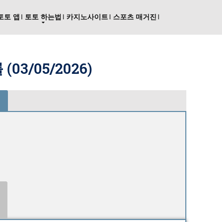
토토 앱
토토 하는법
카지노사이트
스포츠 매거진
 (
03/05/2026
)