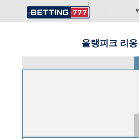
올랭피크 리옹 