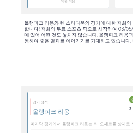
약관 적용
올랭피크 리옹와 렌 스타디움의 경기에 대한 저희의 
합니다! 저희의 무료 스포츠 픽으로 시작하여
03/05
데 있어 어떤 것도 놓치지 않습니다. 올랭피크 리옹
동하여 좋은 결과를 이어가기를 기대하고 있습니다. 렌
경기 성적
3 
올랭피크 리옹
마지막 경기에서 올랭피크 리옹는 AJ 오세르를 상대로 3 