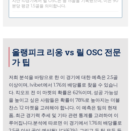
지난 10경기에서 릴 OSC는 총 15골을 기록했으며, 이는 90
분당 평균 1.5골을 의미합니다.
올랭피크 리옹 vs 릴 OSC 전문
가 팁
저희 분석을 바탕으로 한 이 경기에 대한 예측은 2.5골
이상이며,
Ivibet
에서
1.76
의 배당률로 찾을 수 있습니
다. 킥오프 전 이 마켓의 확률은 62%이며, 성공 가능성
을 높이고 싶은 사람들은 확률이 78%로 높아지는 더블
찬스 12 마켓을 고려해야 합니다. 이 예측은 팀의 현재
폼, 최근 경기력 추세 및 기타 관련 통계를 고려하여 이
루어집니다.분석에 따르면 이 경기에서
1.76
의 배당률로
2.5골 이상 골이 예상됩니다(62%). 그리고 두 팀 모두 득