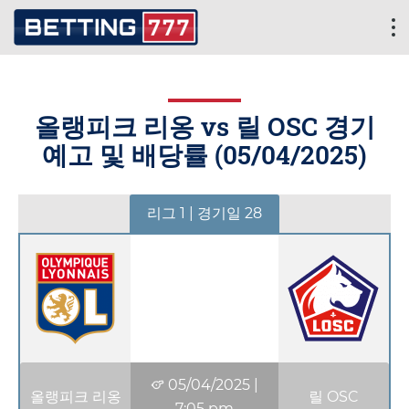
올랭피크 리옹 vs 릴 OSC 경기
예고 및 배당률 (
05/04/2025
)
리그 1 | 경기일 28
05/04/2025
|
올랭피크 리옹
릴 OSC
7:05 pm