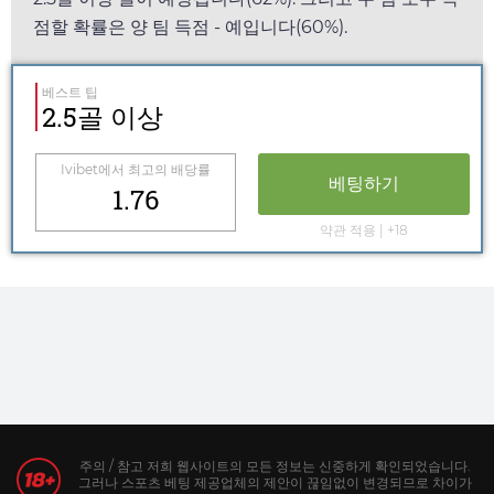
점할 확률은 양 팀 득점 - 예입니다(60%).
베스트 팁
2.5골 이상
Ivibet
에서 최고의 배당률
베팅하기
1.76
약관 적용 | +18
주의 / 참고 저희 웹사이트의 모든 정보는 신중하게 확인되었습니다.
그러나 스포츠 베팅 제공업체의 제안이 끊임없이 변경되므로 차이가