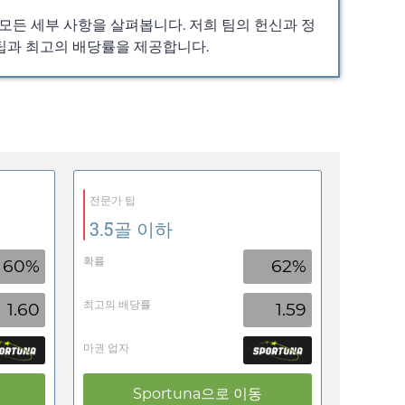
모든 세부 사항을 살펴봅니다. 저희 팀의 헌신과 정
 팁과 최고의 배당률을 제공합니다.
전문가 팁
3.5골 이하
확률
60%
62%
최고의 배당률
1.60
1.59
마권 업자
Sportuna
으로 이동