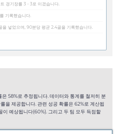
 경기장를 3 - 3로 이겼습니다.
5패를 기록했습니다.
골을 넣었으며, 90분당 평균 2.4골을 기록했습니다.
은 58%로 추정됩니다. 데이터와 통계를 철저히 분
률을 제공합니다. 관련 성공 확률은 62%로 계산됩
 골이 예상됩니다(60%). 그리고 두 팀 모두 득점할