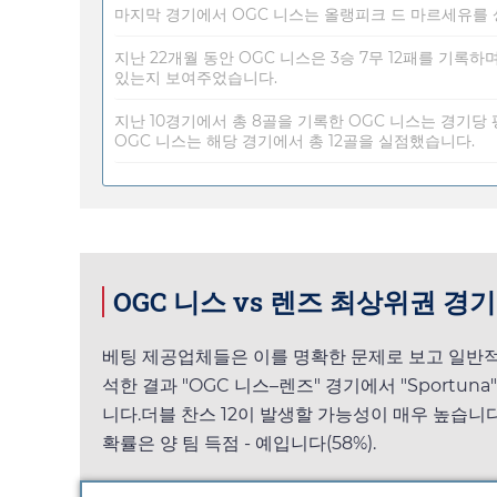
마지막 경기에서 OGC 니스는 올랭피크 드 마르세유를 상대
지난 22개월 동안 OGC 니스은 3승 7무 12패를 기록
있는지 보여주었습니다.
지난 10경기에서 총 8골을 기록한 OGC 니스는 경기당 
OGC 니스는 해당 경기에서 총 12골을 실점했습니다.
OGC 니스 vs 렌즈 최상위권 경
베팅 제공업체들은 이를 명확한 문제로 보고 일반적
석한 결과 "OGC 니스–렌즈" 경기에서 "
Sportuna
니다.더블 찬스 12이 발생할 가능성이 매우 높습니다
확률은 양 팀 득점 - 예입니다(58%).