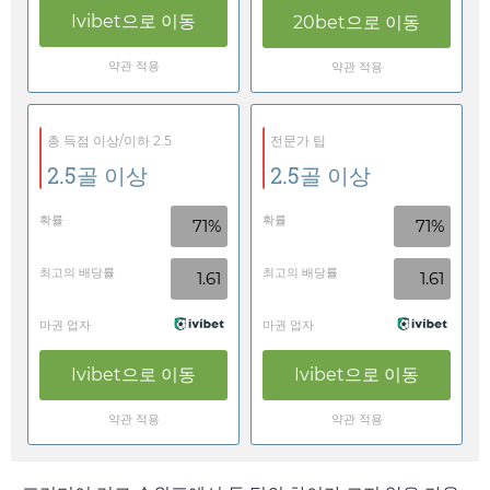
Ivibet
으로 이동
20bet
으로 이동
약관 적용
약관 적용
총 득점 이상/이하 2.5
전문가 팁
2.5골 이상
2.5골 이상
확률
확률
71%
71%
최고의 배당률
최고의 배당률
1.61
1.61
마권 업자
마권 업자
Ivibet
으로 이동
Ivibet
으로 이동
약관 적용
약관 적용