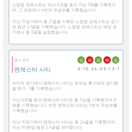
노팅엄 포레스트는 지난 6개월 동안 13승 7패를 기록했으
며, 그 과정에서 4번의 무승부를 기록했습니다.
지난 10경기에서 총 21골을 기록한 노팅엄 포레스트는 경기
당 평균 2.1골을 기록했습니다. 노팅엄 포레스트는 해당 경
기에서 총 3골을 실점했습니다.
승
패
승
패
승
경기 성적
맨체스터 시티
0 - 1
0 - 2
4 - 0
5 - 1
3 - 1
마지막 경기에서 맨체스터 시티는 토트넘 홋스퍼와 경기했
을 때 0 - 1를 기록했습니다.
지난 6개월 동안 맨체스터 시티은 총 11승을 기록했으며 8
패를 기록했습니다. 또한 맨체스터 시티는 5번의 무승부를
기록했습니다.
지난 10경기에서 맨체스터 시티는 총 24골을 기록했으며,
이는 90분당 평균 2.4골을 의미합니다.