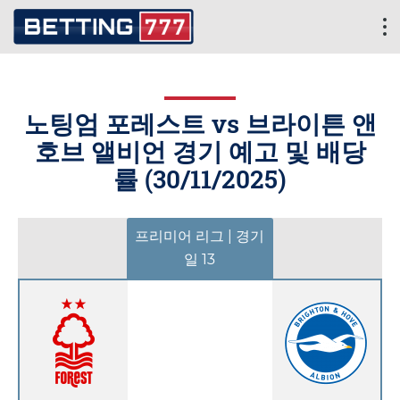
노팅엄 포레스트 vs 브라이튼 앤
호브 앨비언 경기 예고 및 배당
률 (
30/11/2025
)
프리미어 리그 | 경기
일 13