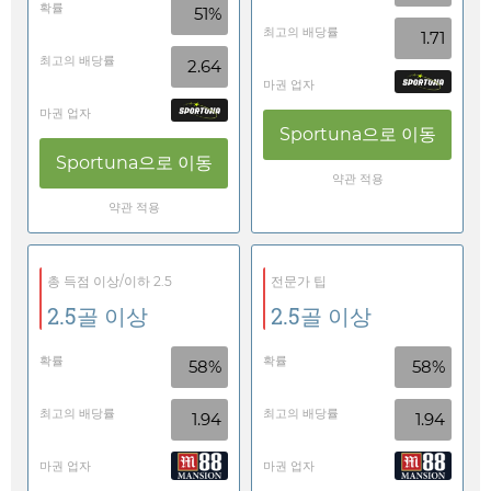
확률
51%
최고의 배당률
1.71
최고의 배당률
2.64
마권 업자
마권 업자
Sportuna
으로 이동
Sportuna
으로 이동
약관 적용
약관 적용
총 득점 이상/이하 2.5
전문가 팁
2.5골 이상
2.5골 이상
확률
확률
58%
58%
최고의 배당률
최고의 배당률
1.94
1.94
마권 업자
마권 업자