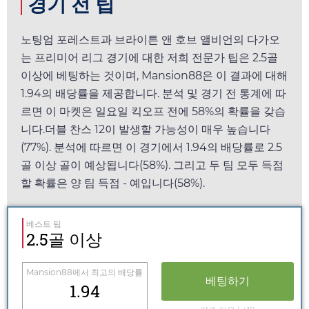
경기 전 팁
노팅엄 포레스트과 브라이튼 앤 호브 앨비언의 다가오
는 프리미어 리그 경기에 대한 저희 전문가 팁은 2.5골
이상에 베팅하는 것이며,
Mansion88
은 이 결과에 대해
1.94
의 배당률을 제공합니다. 분석 및 경기 전 통계에 따
르면 이 마켓은
일요일
킥오프 전에 58%의 확률을 갖습
니다.더블 찬스 12이 발생할 가능성이 매우 높습니다
(77%). 분석에 따르면 이 경기에서
1.94
의 배당률로 2.5
골 이상 골이 예상됩니다(58%). 그리고 두 팀 모두 득점
할 확률은 양 팀 득점 - 예입니다(58%).
베스트 팁
2.5골 이상
Mansion88
에서 최고의 배당률
베팅하기
1.94