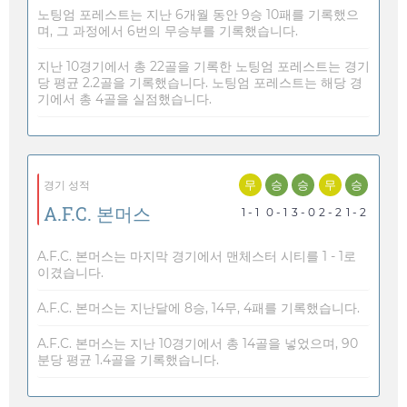
노팅엄 포레스트는 지난 6개월 동안 9승 10패를 기록했으
며, 그 과정에서 6번의 무승부를 기록했습니다.
지난 10경기에서 총 22골을 기록한 노팅엄 포레스트는 경기
당 평균 2.2골을 기록했습니다. 노팅엄 포레스트는 해당 경
기에서 총 4골을 실점했습니다.
무
승
승
무
승
경기 성적
A.F.C. 본머스
1 - 1
0 - 1
3 - 0
2 - 2
1 - 2
A.F.C. 본머스는 마지막 경기에서 맨체스터 시티를 1 - 1로
이겼습니다.
A.F.C. 본머스는 지난달에 8승, 14무, 4패를 기록했습니다.
A.F.C. 본머스는 지난 10경기에서 총 14골을 넣었으며, 90
분당 평균 1.4골을 기록했습니다.