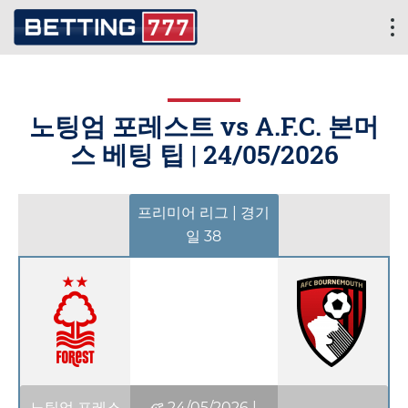
노팅엄 포레스트 vs A.F.C. 본머
스 베팅 팁 |
24/05/2026
프리미어 리그 | 경기
일 38
노팅엄 포레스
24/05/2026
|