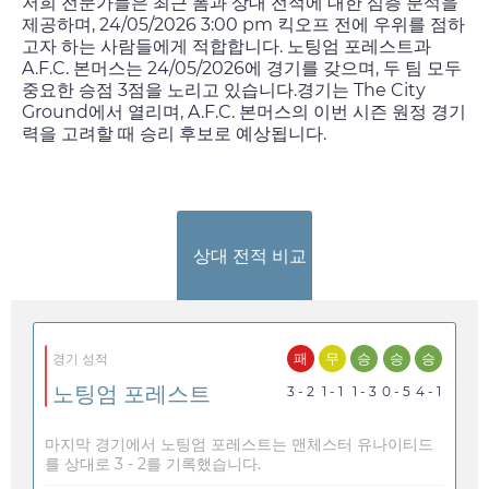
저희 전문가들은 최근 폼과 상대 전적에 대한 심층 분석을
제공하며,
24/05/2026 3:00 pm
킥오프 전에 우위를 점하
고자 하는 사람들에게 적합합니다. 노팅엄 포레스트과
A.F.C. 본머스는
24/05/2026
에 경기를 갖으며, 두 팀 모두
중요한 승점 3점을 노리고 있습니다.경기는 The City
Ground에서 열리며, A.F.C. 본머스의 이번 시즌 원정 경기
력을 고려할 때 승리 후보로 예상됩니다.
상대 전적 비교
패
무
승
승
승
경기 성적
노팅엄 포레스트
3 - 2
1 - 1
1 - 3
0 - 5
4 - 1
마지막 경기에서 노팅엄 포레스트는 맨체스터 유나이티드
를 상대로 3 - 2를 기록했습니다.