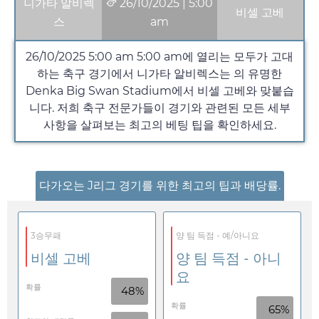
니가타 알비렉
26/10/2025
|
5:00
비셀 고베
스
am
26/10/2025 5:00 am
5:00 am
에 열리는 모두가 고대
하는 축구 경기에서 니가타 알비렉스는 의 유명한
Denka Big Swan Stadium에서 비셀 고베와 맞붙습
니다. 저희 축구 전문가들이 경기와 관련된 모든 세부
사항을 살펴보는 최고의 베팅 팁을 확인하세요.
다가오는 J리그 경기를 위한 최고의 팁과 배당률.
3승무패
양 팀 득점 - 예/아니요
비셀 고베
양 팀 득점 - 아니
요
확률
48%
확률
65%