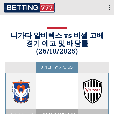
니가타 알비렉스 vs 비셀 고베
경기 예고 및 배당률
(
26/10/2025
)
J리그 | 경기일 35