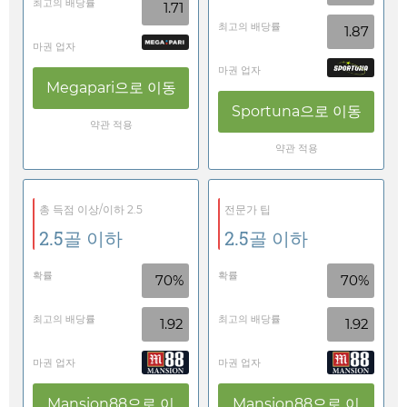
최고의 배당률
1.71
최고의 배당률
1.87
마권 업자
마권 업자
Megapari
으로 이동
Sportuna
으로 이동
약관 적용
약관 적용
총 득점 이상/이하 2.5
전문가 팁
2.5골 이하
2.5골 이하
확률
확률
70%
70%
최고의 배당률
최고의 배당률
1.92
1.92
마권 업자
마권 업자
Mansion88
으로 이
Mansion88
으로 이