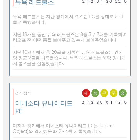
뉴욕 레드불스
2 - 1
2 - 0
4 - 2
0 - 2
2 - 0
뉴욕 레드불스는 지난 경기에서 오스틴 FC를 상대로 2 - 1
를 기록했습니다.
지난 18개월 동안 뉴욕 레드불스은 8승 3무 7패를 기록하며
킥오프 전 어떤 폼을 보여주고 있는지 보여주었습니다.
지난 10경기에서 총 20골을 기록한 뉴욕 레드불스는 경기
당 평균 2골을 기록했습니다. 뉴욕 레드불스는 해당 경기에
서 총 4골을 실점했습니다.
패
승
무
무
승
경기 성적
미네소타 유나이티드
2 - 4
2 - 3
0 - 0
1 - 1
3 - 0
FC
마지막 경기에서 미네소타 유나이티드 FC는 [object
Object]와 경기했을 때 2 - 4를 기록했습니다.