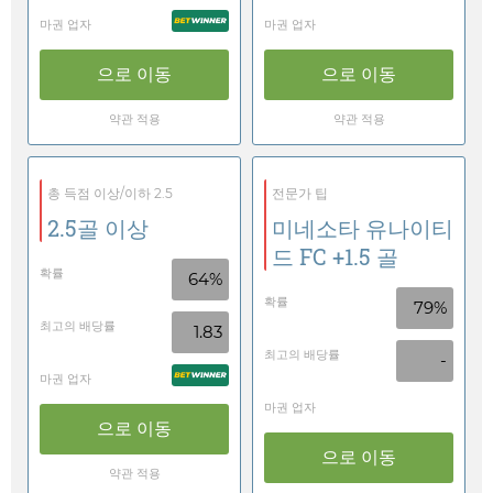
마권 업자
마권 업자
으로 이동
으로 이동
약관 적용
약관 적용
총 득점 이상/이하 2.5
전문가 팁
2.5골 이상
미네소타 유나이티
드 FC +1.5 골
확률
64%
확률
79%
최고의 배당률
1.83
최고의 배당률
-
마권 업자
마권 업자
으로 이동
으로 이동
약관 적용