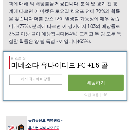
과에 대해
의 배당률을 제공합니다. 분석 및 경기 전 통
계에 따르면 이 마켓은
토요일
킥오프 전에 79%의 확률
을 갖습니다.더블 찬스 12이 발생할 가능성이 매우 높습
니다(77%). 분석에 따르면 이 경기에서
1.83
의 배당률로
2.5골 이상 골이 예상됩니다(64%). 그리고 두 팀 모두 득
점할 확률은 양 팀 득점 - 예입니다(65%).
베스트 팁
미네소타 유나이티드 FC +1.5 골
에서 최고의 배당률
베팅하기
약관 적용 | +18
뉴잉글랜드 혁명편집 -
휴스턴 다이나모 FC