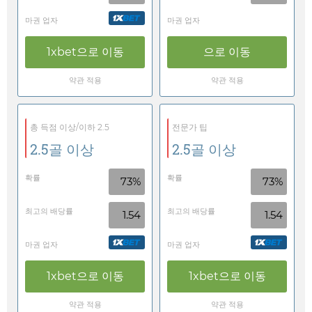
마권 업자
마권 업자
1xbet
으로 이동
으로 이동
약관 적용
약관 적용
총 득점 이상/이하 2.5
전문가 팁
2.5골 이상
2.5골 이상
확률
확률
73%
73%
최고의 배당률
최고의 배당률
1.54
1.54
마권 업자
마권 업자
1xbet
으로 이동
1xbet
으로 이동
약관 적용
약관 적용