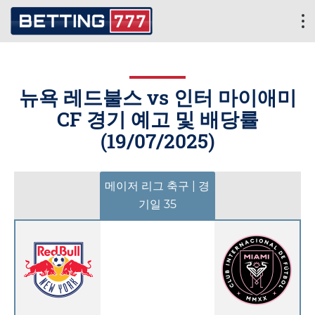
뉴욕 레드불스 vs 인터 마이애미
CF 경기 예고 및 배당률
(
19/07/2025
)
메이저 리그 축구 | 경
기일 35