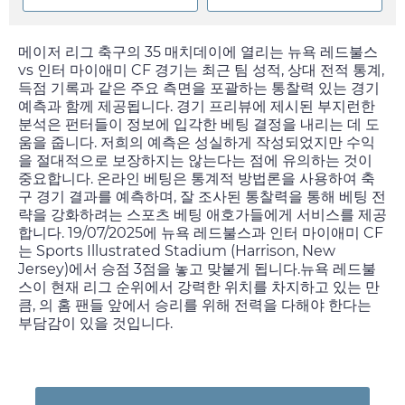
메이저 리그 축구의 35 매치데이에 열리는 뉴욕 레드불스
vs 인터 마이애미 CF 경기는 최근 팀 성적, 상대 전적 통계,
득점 기록과 같은 주요 측면을 포괄하는 통찰력 있는 경기
예측과 함께 제공됩니다. 경기 프리뷰에 제시된 부지런한
분석은 펀터들이 정보에 입각한 베팅 결정을 내리는 데 도
움을 줍니다. 저희의 예측은 성실하게 작성되었지만 수익
을 절대적으로 보장하지는 않는다는 점에 유의하는 것이
중요합니다. 온라인 베팅은 통계적 방법론을 사용하여 축
구 경기 결과를 예측하며, 잘 조사된 통찰력을 통해 베팅 전
략을 강화하려는 스포츠 베팅 애호가들에게 서비스를 제공
합니다.
19/07/2025
에 뉴욕 레드불스과 인터 마이애미 CF
는 Sports Illustrated Stadium (Harrison, New
Jersey)에서 승점 3점을 놓고 맞붙게 됩니다.뉴욕 레드불
스이 현재 리그 순위에서 강력한 위치를 차지하고 있는 만
큼, 의 홈 팬들 앞에서 승리를 위해 전력을 다해야 한다는
부담감이 있을 것입니다.