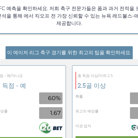
C 예측을 확인하세요. 저희 축구 전문가들은 폼과 과거 전적을
 분석을 통해 에서 킥오프 전 가장 신뢰할 수 있는 뉴욕 레드불스
제공합니다.
이 메이저 리그 축구 경기를 위한 최고의 팁을 확인하세요.
점 - 예/아니요
총 득점 이상/이하 2.5
 득점 - 예
2.5골 이상
확률
60%
배당률
최고의 배당률
1.67
자
마권 업자