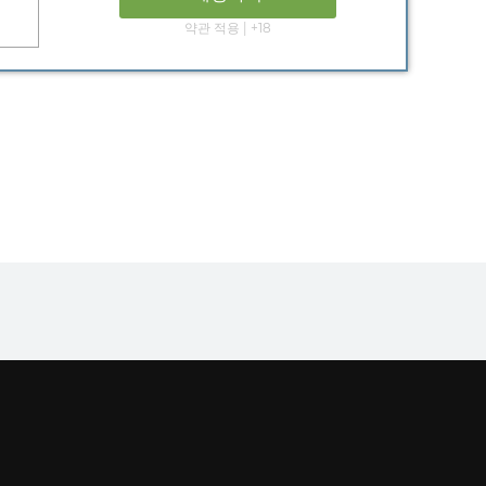
약관 적용 | +18