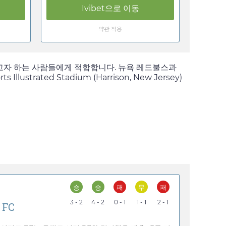
Ivibet
으로 이동
약관 적용
고자 하는 사람들에게 적합합니다. 뉴욕 레드불스과
trated Stadium (Harrison, New Jersey)
승
승
패
무
패
3 - 2
4 - 2
0 - 1
1 - 1
2 - 1
FC