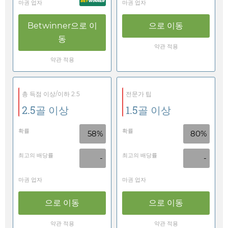
마권 업자
마권 업자
Betwinner
으로 이
으로 이동
동
약관 적용
약관 적용
총 득점 이상/이하 2.5
전문가 팁
2.5골 이상
1.5골 이상
확률
확률
58%
80%
최고의 배당률
최고의 배당률
-
-
마권 업자
마권 업자
으로 이동
으로 이동
약관 적용
약관 적용