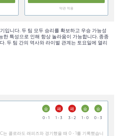
약관 적용
기입니다. 두 팀 모두 승리를 확보하고 우승 가능성
가능한 특성으로 인해 항상 놀라움이 가능합니다. 종종
다. 두 팀 간의 역사와 라이벌 관계는
토요일
에 열리
승
패
패
승
승
0 - 1
1 - 3
3 - 2
1 - 0
0 - 3
C는 콜로라도 래피즈와 경기했을 때 0 - 1를 기록했습니