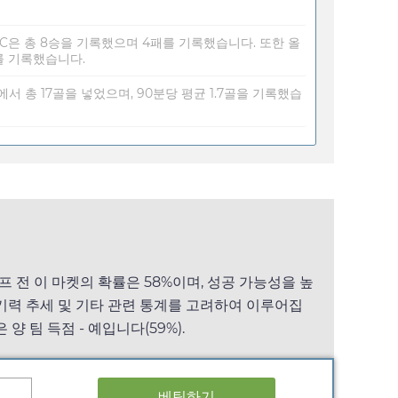
SC은 총 8승을 기록했으며 4패를 기록했습니다. 또한 올
를 기록했습니다.
에서 총 17골을 넣었으며, 90분당 평균 1.7골을 기록했습
프 전 이 마켓의 확률은 58%이며, 성공 가능성을 높
경기력 추세 및 기타 관련 통계를 고려하여 이루어집
양 팀 득점 - 예입니다(59%).
베팅하기