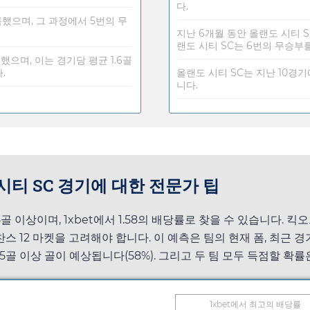
다.
했으며, 그 과정에서 5번의 무
지난 6개월 동안 올랜도 시티 
랜도 시티 SC는 6번의 무승부
으며, 이는 경기당 평균 1.6골
.
올랜도 시티 SC는 지난 10경기
니다.
시티 SC 경기에 대한 전문가 팁
5골 이상이며,
1xbet
에서
1.58
의 배당률로 찾을 수 있습니다. 킥오
스 12 마켓을 고려해야 합니다. 이 예측은 팀의 현재 폼, 최근 
5골 이상 골이 예상됩니다(58%). 그리고 두 팀 모두 득점할 확률은 
1xbet
에서 최고의 배당률