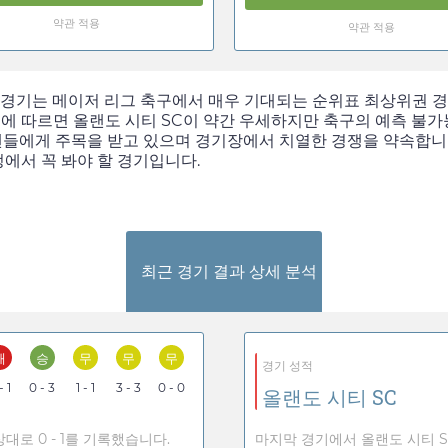
약관 적용
약관 적용
경기는 메이저 리그 축구에서 매우 기대되는 순위표 최상위권 경
석에 따르면 올랜도 시티 SC이 약간 우세하지만 축구의 예측 불
 팬들에게 주목을 받고 있으며 경기장에서 치열한 경쟁을 약속합니
정에서 꼭 봐야 할 경기입니다.
최근 경기 결과 상세 분석
패
승
무
무
무
경기 성적
- 1
0 - 3
1 - 1
3 - 3
0 - 0
올랜도 시티 SC
로 0 - 1를 기록했습니다.
마지막 경기에서 올랜도 시티 S