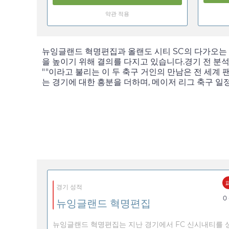
약관 적용
뉴잉글랜드 혁명편집과 올랜도 시티 SC의 다가오는 
을 높이기 위해 결의를 다지고 있습니다.경기 전 분
""이라고 불리는 이 두 축구 거인의 만남은 전 세계
는 경기에 대한 흥분을 더하며, 메이저 리그 축구 일
경기 성적
0 
뉴잉글랜드 혁명편집
뉴잉글랜드 혁명편집는 지난 경기에서 FC 신시내티를 상대