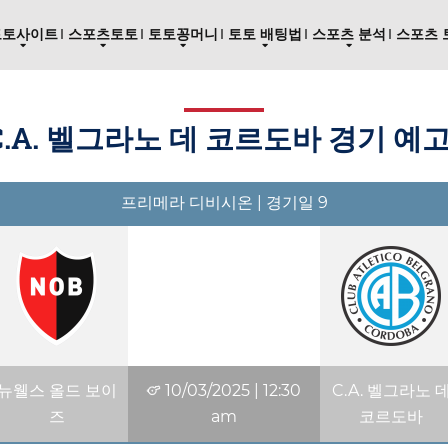
토토사이트
스포츠토토
토토꽁머니
토토 배팅법
스포츠 분석
스포츠 
C.A. 벨그라노 데 코르도바 경기 예고
프리메라 디비시온 | 경기일 9
뉴웰스 올드 보이
10/03/2025
|
12:30
C.A. 벨그라노 
즈
am
코르도바