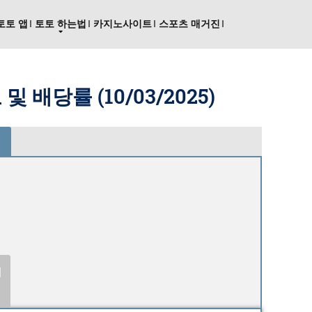
토토 앱
토토 하는법
카지노사이트
스포츠 매거진
 및 배당률 (
10/03/2025
)
데