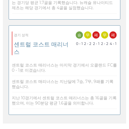
는 경기당 평균 1.7골을 기록했습니다. 뉴캐슬 유나이티드
제츠는 해당 경기에서 총 4골을 실점했습니다.
승
무
패
무
패
경기 성적
센트럴 코스트 매리너
0 - 1
2 - 2
2 - 1
2 - 2
4 - 1
스
센트럴 코스트 매리너스는 마지막 경기에서 오클랜드 FC를
0 - 1로 이겼습니다.
센트럴 코스트 매리너스는 지난달에 7승, 7무, 9패를 기록
했습니다.
지난 10경기에서 센트럴 코스트 매리너스는 총 16골을 기록
했으며, 이는 90분당 평균 1.6골을 의미합니다.