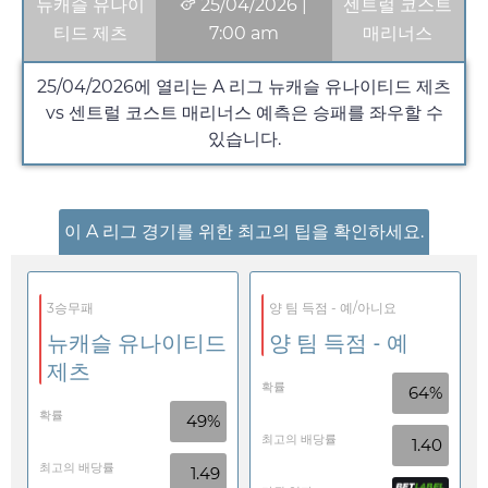
뉴캐슬 유나이
25/04/2026
|
센트럴 코스트
티드 제츠
7:00 am
매리너스
25/04/2026
에 열리는 A 리그 뉴캐슬 유나이티드 제츠
vs 센트럴 코스트 매리너스 예측은 승패를 좌우할 수
있습니다.
이 A 리그 경기를 위한 최고의 팁을 확인하세요.
3승무패
양 팀 득점 - 예/아니요
뉴캐슬 유나이티드
양 팀 득점 - 예
제츠
확률
64%
확률
49%
최고의 배당률
1.40
최고의 배당률
1.49