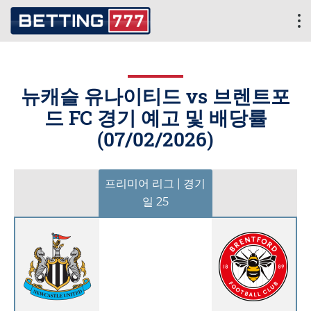
뉴캐슬 유나이티드 vs 브렌트포
드 FC 경기 예고 및 배당률
(
07/02/2026
)
프리미어 리그 | 경기
일 25