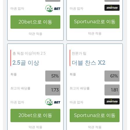
마권 업자
마권 업자
Sportuna
으로 이동
20bet
으로 이동
약관 적용
약관 적용
총 득점 이상/이하 2.5
전문가 팁
2.5골 이상
더블 찬스 X2
확률
확률
51%
61%
최고의 배당률
최고의 배당률
1.73
1.81
마권 업자
마권 업자
Sportuna
으로 이동
20bet
으로 이동
약관 적용
약관 적용