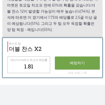
마켓은
토요일
킥오프 전에 61%의 확률을 갖습니다.더
블 찬스 12이 발생할 가능성이 매우 높습니다(74%). 분
석에 따르면 이 경기에서
1.73
의 배당률로 2.5골 이상 골
이 예상됩니다(51%). 그리고 두 팀 모두 득점할 확률은
양 팀 득점 - 예입니다(55%).
베스트 팁
더블 찬스 X2
Sportuna
에서 최고의 배당률
베팅하기
1.81
약관 적용 | +18