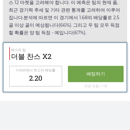
스 12 마켓을 고려해야 합니다. 이 예측은 팀의 현재 폼,
최근 경기력 추세 및 기타 관련 통계를 고려하여 이루어
집니다.분석에 따르면 이 경기에서
1.68
의 배당률로 2.5
골 이상 골이 예상됩니다(66%). 그리고 두 팀 모두 득점
할 확률은 양 팀 득점 - 예입니다(67%).
베스트 팁
더블 찬스 X2
Ivibet
에서 최고의 배당률
베팅하기
2.20
약관 적용 | +18