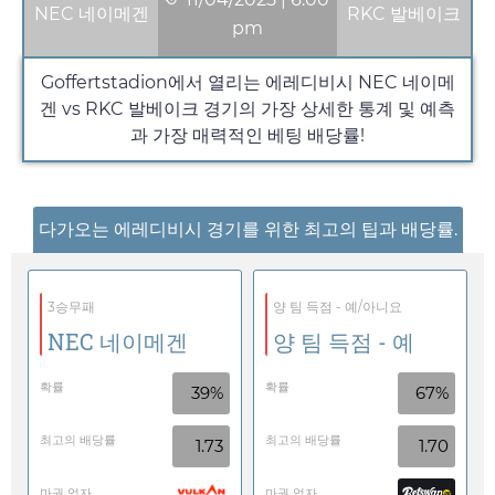
NEC 네이메겐
RKC 발베이크
pm
Goffertstadion에서 열리는 에레디비시 NEC 네이메
겐 vs RKC 발베이크 경기의 가장 상세한 통계 및 예측
과 가장 매력적인 베팅 배당률!
다가오는 에레디비시 경기를 위한 최고의 팁과 배당률.
3승무패
양 팀 득점 - 예/아니요
NEC 네이메겐
양 팀 득점 - 예
확률
확률
39%
67%
최고의 배당률
최고의 배당률
1.73
1.70
마권 업자
마권 업자