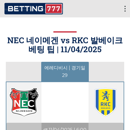
NEC 네이메겐 vs RKC 발베이크
베팅 팁 |
11/04/2025
에레디비시 | 경기일
29
11/04/2025
|
6:00