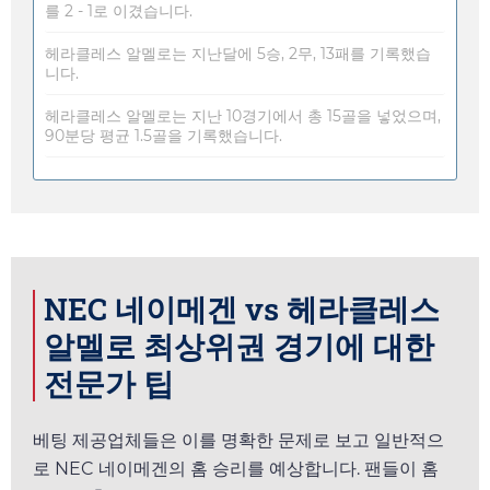
를 2 - 1로 이겼습니다.
헤라클레스 알멜로는 지난달에 5승, 2무, 13패를 기록했습
니다.
헤라클레스 알멜로는 지난 10경기에서 총 15골을 넣었으며,
90분당 평균 1.5골을 기록했습니다.
NEC 네이메겐 vs 헤라클레스
알멜로 최상위권 경기에 대한
전문가 팁
베팅 제공업체들은 이를 명확한 문제로 보고 일반적으
로 NEC 네이메겐의 홈 승리를 예상합니다. 팬들이 홈