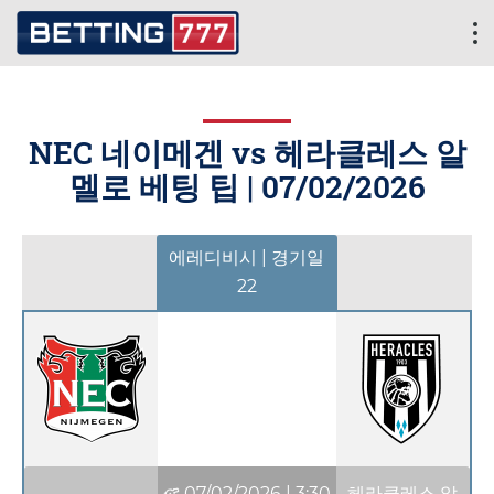
NEC 네이메겐 vs 헤라클레스 알
멜로 베팅 팁 |
07/02/2026
에레디비시 | 경기일
22
07/02/2026
|
3:30
헤라클레스 알