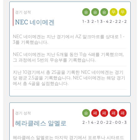
승
승
승
무
무
경기 성적
NEC 네이메겐
1 - 3
2 - 1
3 - 4
2 - 2
2 - 2
NEC 네이메겐는 지난 경기에서 AZ 알크마르를 상대로 1 -
3를 기록했습니다.
NEC 네이메겐는 지난 6개월 동안 11승 4패를 기록했으며,
그 과정에서 5번의 무승부를 기록했습니다.
지난 10경기에서 총 25골을 기록한 NEC 네이메겐는 경기
당 평균 2.5골을 기록했습니다. NEC 네이메겐는 해당 경기
에서 총 4골을 실점했습니다.
승
패
패
패
패
경기 성적
헤라클레스 알멜로
2 - 1
4 - 2
0 - 2
2 - 0
0 - 3
헤라클레스 알멜로는 마지막 경기에서 포르투나 시타르드