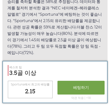
승리를 축하할 확률은 58%로 추정됩니다. 데이터와 통
계를 철저히 분석한 결과 "NEC 네이메겐–헤라클레스
알멜로" 경기에서 "
Sportuna
"에 베팅하는 것이 좋습니
다. "
Sportuna
"에서
2.15
의 유리한 배당률을 제공합니
다. 관련 성공 확률은 59%로 계산됩니다.더블 찬스 12이
발생할 가능성이 매우 높습니다(80%). 분석에 따르면
이 경기에서
1.45
의 배당률로 2.5골 이상 골이 예상됩니
다(78%). 그리고 두 팀 모두 득점할 확률은 양 팀 득점 -
예입니다(72%).
베스트 팁
3.5골 이상
Sportuna
에서 최고의 배당률
베팅하기
2.15
약관 적용 | +18