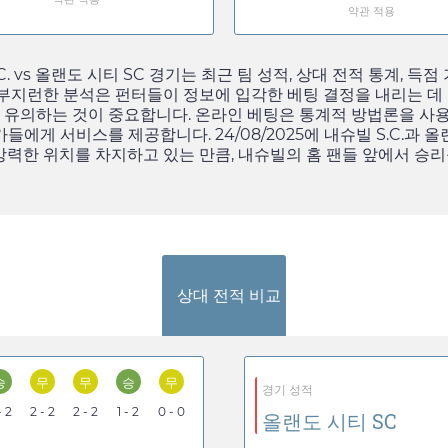
약관 적용
. vs 올랜도 시티 SC 경기는 최근 팀 성적, 상대 전적 통계, 
 부지런한 분석은 펀터들이 정보에 입각한 베팅 결정을 내리는 데
유의하는 것이 중요합니다. 온라인 베팅은 통계적 방법론을 사용
호가들에게 서비스를 제공합니다.
24/08/2025
에 내슈빌 S.C.과 
서 강력한 위치를 차지하고 있는 만큼, 내슈빌의 홈 팬들 앞에서 승
상대 전적 비교
승
무
무
승
무
경기 성적
- 2
2 - 2
2 - 2
1 - 2
0 - 0
올랜도 시티 SC