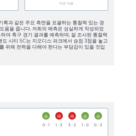
약관 적용
득점 기록과 같은 주요 측면을 포괄하는 통찰력 있는 경
 도움을 줍니다. 저희의 예측은 성실하게 작성되었
하여 축구 경기 결과를 예측하며, 잘 조사된 통찰력
올랜도 시티 SC는 지오디스 파크에서 승점 3점을 놓고
리를 위해 전력을 다해야 한다는 부담감이 있을 것입
승
패
패
승
승
0 - 1
1 - 3
3 - 2
1 - 0
0 - 3