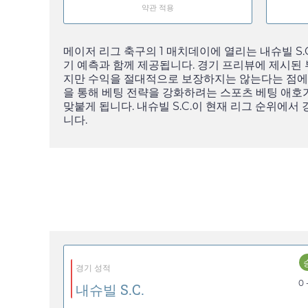
약관 적용
메이저 리그 축구의 1 매치데이에 열리는 내슈빌 S.C
기 예측과 함께 제공됩니다. 경기 프리뷰에 제시된
지만 수익을 절대적으로 보장하지는 않는다는 점에 
을 통해 베팅 전략을 강화하려는 스포츠 베팅 애
맞붙게 됩니다. 내슈빌 S.C.이 현재 리그 순위에
니다.
경기 성적
0 
내슈빌 S.C.