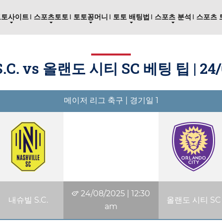
토토사이트
스포츠토토
토토꽁머니
토토 배팅법
스포츠 분석
스포츠 
.C. vs 올랜도 시티 SC 베팅 팁 |
24
메이저 리그 축구 | 경기일 1
24/08/2025
|
12:30
내슈빌 S.C.
올랜도 시티 SC
am