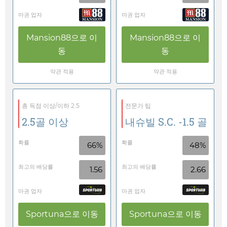
마권 업자
마권 업자
Mansion88
으로 이
Mansion88
으로 이
동
동
약관 적용
약관 적용
총 득점 이상/이하 2.5
전문가 팁
2.5골 이상
내슈빌 S.C. -1.5 골
확률
확률
66%
48%
최고의 배당률
최고의 배당률
1.56
2.66
마권 업자
마권 업자
Sportuna
으로 이동
Sportuna
으로 이동