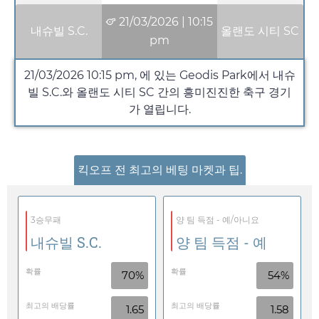
21/03/2026
|
10:15
내슈빌 S.C.
올랜도 시티 SC
pm
21/03/2026
10:15 pm
, 에 있는 Geodis Park에서 내슈
빌 S.C.와 올랜도 시티 SC 간의 흥미진진한 축구 경기
가 열립니다.
킥오프 전 최고의 베팅 마켓과 팁.
3승무패
양 팀 득점 - 예/아니요
내슈빌 S.C.
양 팀 득점 - 예
확률
확률
70%
54%
최고의 배당률
최고의 배당률
1.65
1.58