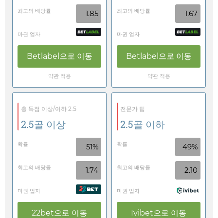
최고의 배당률
최고의 배당률
1.85
1.67
마권 업자
마권 업자
Betlabel
으로 이동
Betlabel
으로 이동
약관 적용
약관 적용
총 득점 이상/이하 2.5
전문가 팁
2.5골 이상
2.5골 이하
확률
확률
51%
49%
최고의 배당률
최고의 배당률
1.74
2.10
마권 업자
마권 업자
22bet
으로 이동
Ivibet
으로 이동