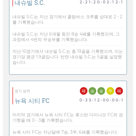
내슈빌 S.C.
2 - 2
1 - 2
0 - 0
2 - 1
2 - 1
내슈빌 S.C.는 지난 경기에서 콜럼버스 크루를 상대로 2 - 2
를 기록했습니다.
내슈빌 S.C.는 지난 6개월 동안 8승 4패를 기록했으며, 그
과정에서 4번의 무승부를 기록했습니다.
지난 10경기에서 내슈빌 S.C.는 총 19골을 기록했으며, 이는
경기당 평균 1.9골입니다. 반면 내슈빌 S.C.는 5골을 실점했
습니다.
패
승
승
무
패
경기 성적
뉴욕 시티 FC
0 - 3
3 - 1
2 - 0
0 - 0
0 - 1
마지막 경기에서 뉴욕 시티 FC는 휴스턴 다이나모 FC와 경
기했을 때 0 - 3를 기록했습니다.
뉴욕 시티 FC는 지난달에 7승, 3무, 6패를 기록했습니다.