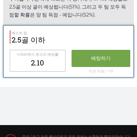
2.5골 이상 골이 예상됩니다(51%). 그리고 두 팀 모두 득
점할 확률은 양 팀 득점 - 예입니다(52%).
베스트 팁
2.5골 이하
Ivibet
에서 최고의 배당률
베팅하기
2.10
약관 적용 | +18
주의 / 참고 저희 웹사이트의 모든 정보는 신중하게 확인되었습니다.