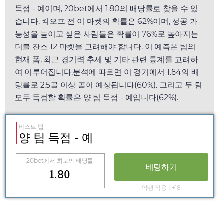
득점 - 예이며,
20bet
에서
1.80
의 배당률로 찾을 수 있
습니다. 킥오프 전 이 마켓의 확률은 62%이며, 성공 가
능성을 높이고 싶은 사람들은 확률이 76%로 높아지는
더블 찬스 12 마켓을 고려해야 합니다. 이 예측은 팀의
현재 폼, 최근 경기력 추세 및 기타 관련 통계를 고려하
여 이루어집니다.분석에 따르면 이 경기에서
1.84
의 배
당률로 2.5골 이상 골이 예상됩니다(60%). 그리고 두 팀
모두 득점할 확률은 양 팀 득점 - 예입니다(62%).
베스트 팁
양 팀 득점 - 예
20bet
에서 최고의 배당률
베팅하기
1.80
약관 적용 | +18