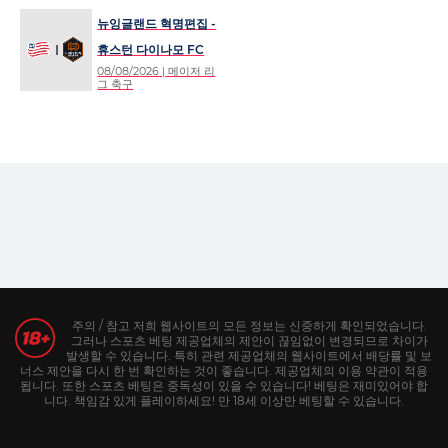
뉴잉글랜드 혁명편집 -
휴스턴 다이나모 FC
08/08/2026
| 메이저 리
그 축구
주의 / 참고 저희 웹사이트의 모든 정보는 신중하게 확인되었습니다.
그러나 스포츠 베팅 제공업체의 제안이 끊임없이 변경되므로 차이가
발생할 수 있습니다. 특히 관련 제공업체의 웹사이트에서 배당률 및 보
너스 제안을 다시 한 번 확인하는 것이 좋습니다. 제공업체의 이용 약관이 적용
됩니다. 또한 스포츠 베팅은 중독성이 있을 수 있습니다! 베팅은 재미있어야 합
니다. 책임감 있게 플레이하세요! 만 18세 이상만 베팅할 수 있습니다.