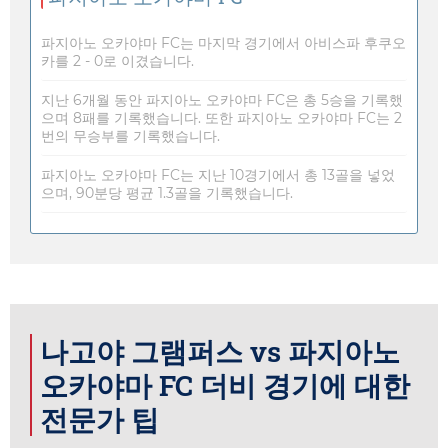
파지아노 오카야마 FC는 마지막 경기에서 아비스파 후쿠오
카를 2 - 0로 이겼습니다.
지난 6개월 동안 파지아노 오카야마 FC은 총 5승을 기록했
으며 8패를 기록했습니다. 또한 파지아노 오카야마 FC는 2
번의 무승부를 기록했습니다.
파지아노 오카야마 FC는 지난 10경기에서 총 13골을 넣었
으며, 90분당 평균 1.3골을 기록했습니다.
나고야 그램퍼스 vs 파지아노
오카야마 FC 더비 경기에 대한
전문가 팁