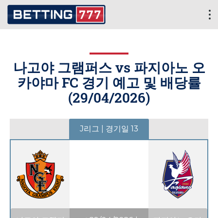
나고야 그램퍼스 vs 파지아노 오
카야마 FC 경기 예고 및 배당률
(
29/04/2026
)
J리그 | 경기일 13