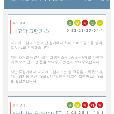
승
무
패
승
무
경기 성적
나고야 그램퍼스
0 - 2
2 - 2
3 - 2
3 - 0
1 - 1
나고야 그램퍼스는 지난 경기에서 시미즈 에스펄스를 상대
로 0 - 2를 기록했습니다.
지난 15개월 동안 나고야 그램퍼스은 7승 2무 6패를 기록하
며 킥오프 전 어떤 폼을 보여주고 있는지 보여주었습니다.
지난 10경기에서 나고야 그램퍼스는 총 19골을 기록했으며,
이는 경기당 평균 1.9골입니다. 반면 나고야 그램퍼스는 9골
을 실점했습니다.
승
무
패
패
패
경기 성적
파지아노 오카야마 FC
2 - 0
2 - 2
5 - 1
1 - 4
0 - 1