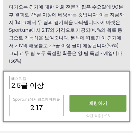
다가오는 경기에 대한 저희 전문가 팁은
수요일
에 90분
후 결과로 2.5골 이상에 베팅하는 것입니다. 이는 지금까
지 J리그에서 두 팀의 경기력을 나타냅니다. 이 마켓은
Sportuna
에서
2.17
의 가격으로 제공되며, %의 확률 등
급으로 가능성을 보여줍니다. 분석에 따르면 이 경기에
서
2.17
의 배당률로 2.5골 이상 골이 예상됩니다(53%).
그리고 두 팀 모두 득점할 확률은 양 팀 득점 - 예입니다
(56%).
베스트 팁
2.5골 이상
Sportuna
에서 최고의 배당률
베팅하기
2.17
약관 적용 | +18