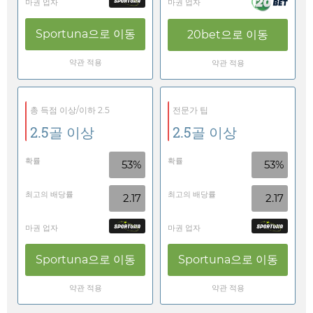
마권 업자
마권 업자
Sportuna
으로 이동
20bet
으로 이동
약관 적용
약관 적용
총 득점 이상/이하 2.5
전문가 팁
2.5골 이상
2.5골 이상
확률
확률
53%
53%
최고의 배당률
최고의 배당률
2.17
2.17
마권 업자
마권 업자
Sportuna
으로 이동
Sportuna
으로 이동
약관 적용
약관 적용