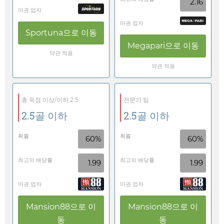
2.16
마권 업자
마권 업자
Sportuna
으로 이동
Megapari
으로 이동
약관 적용
약관 적용
총 득점 이상/이하 2.5
전문가 팁
2.5골 이하
2.5골 이하
확률
확률
60%
60%
최고의 배당률
최고의 배당률
1.99
1.99
마권 업자
마권 업자
Mansion88
으로 이
Mansion88
으로 이
동
동