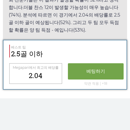
합니다.더블 찬스 12이 발생할 가능성이 매우 높습니다
(74%). 분석에 따르면 이 경기에서
2.04
의 배당률로 2.5
골 이하 골이 예상됩니다(52%). 그리고 두 팀 모두 득점
할 확률은 양 팀 득점 - 예입니다(53%).
베스트 팁
2.5골 이하
Megapari
에서 최고의 배당률
베팅하기
2.04
약관 적용 | +18