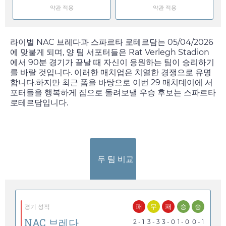
약관 적용
약관 적용
라이벌 NAC 브레다과 스파르타 로테르담는
05/04/2026
에 맞붙게 되며, 양 팀 서포터들은 Rat Verlegh Stadion
에서 90분 경기가 끝날 때 자신이 응원하는 팀이 승리하기
를 바랄 것입니다. 이러한 매치업은 치열한 경쟁으로 유명
합니다.하지만 최근 폼을 바탕으로 이번 29 매치데이에 서
포터들을 행복하게 집으로 돌려보낼 우승 후보는 스파르타
로테르담입니다.
두 팀 비교
패
무
패
승
승
경기 성적
NAC 브레다
2 - 1
3 - 3
3 - 0
1 - 0
0 - 1