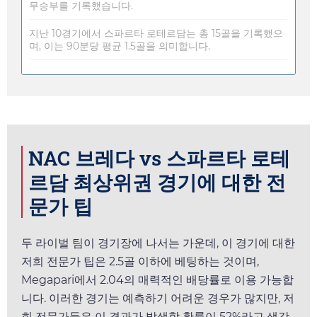
무승부를 기록했습니다.
지난 10경기에서 스파르타 로테르담는 총 15골을 기록했으
며, 이는 90분당 평균 1.5골을 의미합니다.
NAC 브레다 vs 스파르타 로테
르담 최상위권 경기에 대한 전
문가 팁
두 라이벌 팀이 경기장에 나서는 가운데, 이 경기에 대한
저희 전문가 팁은 2.5골 이하에 베팅하는 것이며,
Megapari
에서
2.04
의 매력적인 배당률로 이용 가능합
니다. 이러한 경기는 예측하기 어려운 경우가 많지만, 저
희 전문가들은 이 결과가 발생할 확률이 52%라고 생각