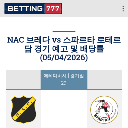
NAC 브레다 vs 스파르타 로테르
담 경기 예고 및 배당률
(
05/04/2026
)
에레디비시 | 경기일
29