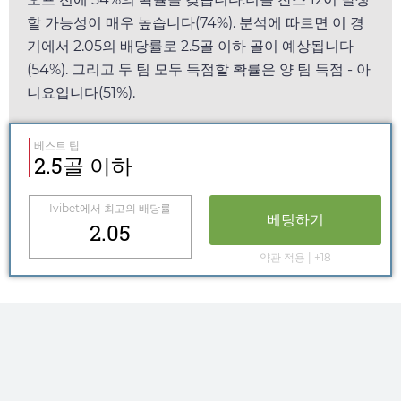
할 가능성이 매우 높습니다(74%). 분석에 따르면 이 경
기에서
2.05
의 배당률로 2.5골 이하 골이 예상됩니다
(54%). 그리고 두 팀 모두 득점할 확률은 양 팀 득점 - 아
니요입니다(51%).
베스트 팁
2.5골 이하
Ivibet
에서 최고의 배당률
베팅하기
2.05
약관 적용 | +18