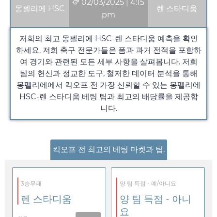
02/03/2025
|
4:15
몽펠리에 HSC
렌 스타디움
pm
저희의 최고 몽펠리에 HSC-렌 스타디움 예측을 확인
하세요. 저희 축구 전문가들은 폼과 과거 전적을 포함하
여 경기와 관련된 모든 세부 사항을 살펴봅니다. 저희
팀의 헌신과 정교한 도구, 철저한 데이터 분석을 통해
몽펠리에에서 킥오프 전 가장 신뢰할 수 있는 몽펠리에
HSC-렌 스타디움 베팅 팁과 최고의 배당률을 제공합
니다.
킥오프 전 최고의 베팅 마켓과 팁.
3승무패
양 팀 득점 - 예/아니요
렌 스타디움
양 팀 득점 - 아니
요