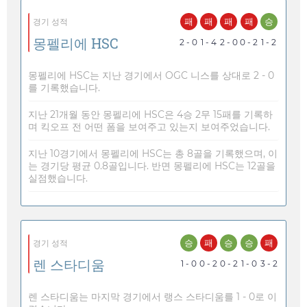
패
패
패
패
승
경기 성적
몽펠리에 HSC
2 - 0
1 - 4
2 - 0
0 - 2
1 - 2
몽펠리에 HSC는 지난 경기에서 OGC 니스를 상대로 2 - 0
를 기록했습니다.
지난 21개월 동안 몽펠리에 HSC은 4승 2무 15패를 기록하
며 킥오프 전 어떤 폼을 보여주고 있는지 보여주었습니다.
지난 10경기에서 몽펠리에 HSC는 총 8골을 기록했으며, 이
는 경기당 평균 0.8골입니다. 반면 몽펠리에 HSC는 12골을
실점했습니다.
승
패
승
승
패
경기 성적
렌 스타디움
1 - 0
0 - 2
0 - 2
1 - 0
3 - 2
렌 스타디움는 마지막 경기에서 랭스 스타디움를 1 - 0로 이