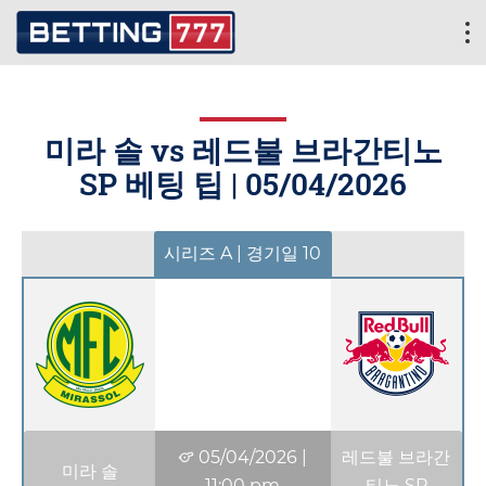
미라 솔 vs 레드불 브라간티노
SP 베팅 팁 |
05/04/2026
시리즈 A | 경기일 10
05/04/2026
|
레드불 브라간
미라 솔
11:00 pm
티노 SP