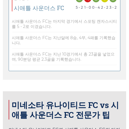
시애틀 사운더스 FC
5 - 2
1 - 0
0 - 4
2 - 2
3 - 2
시애틀 사운더스 FC는 마지막 경기에서 스포팅 캔자스시티
를 5 - 2로 이겼습니다.
시애틀 사운더스 FC는 지난달에 8승, 4무, 4패를 기록했습
니다.
시애틀 사운더스 FC는 지난 10경기에서 총 23골을 넣었으
며, 90분당 평균 2.3골을 기록했습니다.
미네소타 유나이티드 FC vs 시
애틀 사운더스 FC 전문가 팁