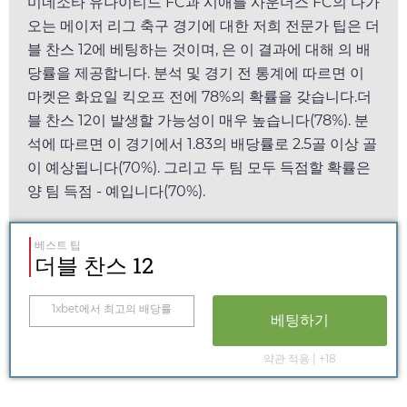
미네소타 유나이티드 FC과 시애틀 사운더스 FC의 다가
오는 메이저 리그 축구 경기에 대한 저희 전문가 팁은 더
블 찬스 12에 베팅하는 것이며,
은 이 결과에 대해
의 배
당률을 제공합니다. 분석 및 경기 전 통계에 따르면 이
마켓은
화요일
킥오프 전에 78%의 확률을 갖습니다.더
블 찬스 12이 발생할 가능성이 매우 높습니다(78%). 분
석에 따르면 이 경기에서
1.83
의 배당률로 2.5골 이상 골
이 예상됩니다(70%). 그리고 두 팀 모두 득점할 확률은
양 팀 득점 - 예입니다(70%).
베스트 팁
더블 찬스 12
1xbet
에서 최고의 배당률
베팅하기
약관 적용 | +18