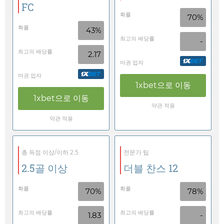
FC
확률
70%
확률
43%
최고의 배당률
-
최고의 배당률
2.17
마권 업자
마권 업자
1xbet
으로 이동
1xbet
으로 이동
약관 적용
약관 적용
총 득점 이상/이하 2.5
전문가 팁
2.5골 이상
더블 찬스 12
확률
확률
70%
78%
최고의 배당률
최고의 배당률
1.83
-