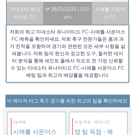
미네소타 유나
28/10/2025
|
1:00
시애틀 사운더
이티드 FC
am
스 FC
저희의 최고 미네소타 유나이티드 FC-시애틀 사운더스
FC 예측을 확인하세요. 저희 축구 전문가들은 폼과 과
거 전적을 포함하여 경기와 관련된 모든 세부 사항을 살
펴봅니다. 저희 팀의 헌신과 정교한 도구, 철저한 데이
터 분석을 통해 세인트 폴에서 킥오프 전 가장 신뢰할
수 있는 미네소타 유나이티드 FC-시애틀 사운더스 FC
베팅 팁과 최고의 배당률을 제공합니다.
이 메이저 리그 축구 경기를 위한 최고의 팁을 확인하세요.
3승무패
양 팀 득점 - 예/아니요
시애틀 사운더스
양 팀 득점 - 예