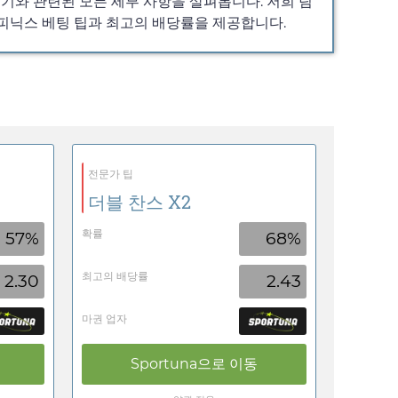
기와 관련된 모든 세부 사항을 살펴봅니다. 저희 팀
 피닉스 베팅 팁과 최고의 배당률을 제공합니다.
전문가 팁
더블 찬스 X2
확률
57%
68%
최고의 배당률
2.30
2.43
마권 업자
Sportuna
으로 이동