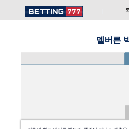
멜버른 빅