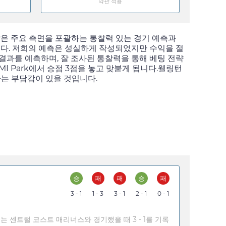
약관 적용
 같은 주요 측면을 포괄하는 통찰력 있는 경기 예측과
니다. 저희의 예측은 성실하게 작성되었지만 수익을 절
결과를 예측하며, 잘 조사된 통찰력을 통해 베팅 전략
I Park에서 승점 3점을 놓고 맞붙게 됩니다.웰링턴
다는 부담감이 있을 것입니다.
승
패
패
승
패
3 - 1
1 - 3
3 - 1
2 - 1
0 - 1
 센트럴 코스트 매리너스와 경기했을 때 3 - 1를 기록