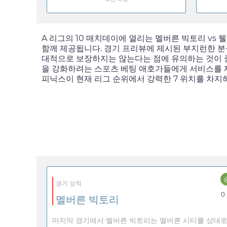
A 리그의 10 매치데이에 열리는 멜버른 빅토리 vs 
함께 제공됩니다. 경기 프리뷰에 제시된 부지런한 분
대적으로 보장하지는 않는다는 점에 유의하는 것이 중
을 강화하려는 스포츠 베팅 애호가들에게 서비스를 
피닉스이 현재 리그 순위에서 강력한 7 위치를 차지하
경기 성적
0 
멜버른 빅토리
마지막 경기에서 멜버른 빅토리는 멜버른 시티를 상대로 0