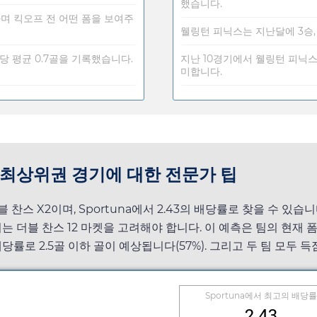
했습니다.
하며 킥오프 전 어떤 폼을 보여주
웰링턴 피닉스는 지난달에 3승, 
당 평균 0.7골을 기록했습니다.
지난 10경기에서 웰링턴 피닉스는
미합니다.
 최상위권 경기에 대한 전문가 팁
블 찬스 X2이며,
Sportuna
에서
2.43
의 배당률로 찾을 수 있습니다
 더블 찬스 12 마켓을 고려해야 합니다. 이 예측은 팀의 현재 폼
배당률로 2.5골 이하 골이 예상됩니다(57%). 그리고 두 팀 모두 득
Sportuna
에서 최고의 배당률
2.43