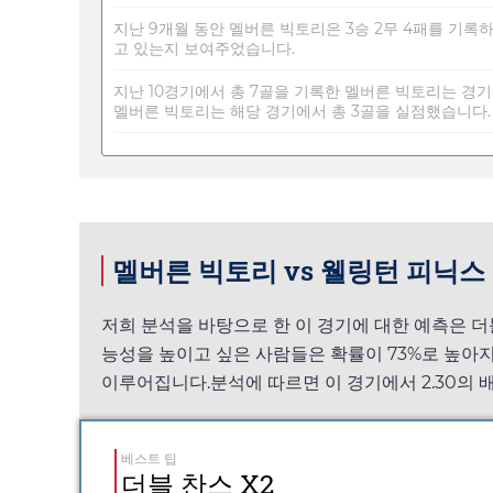
지난 9개월 동안 멜버른 빅토리은 3승 2무 4패를 기록
고 있는지 보여주었습니다.
지난 10경기에서 총 7골을 기록한 멜버른 빅토리는 경기
멜버른 빅토리는 해당 경기에서 총 3골을 실점했습니다.
멜버른 빅토리 vs 웰링턴 피닉스
저희 분석을 바탕으로 한 이 경기에 대한 예측은 더
능성을 높이고 싶은 사람들은 확률이 73%로 높아지는
이루어집니다.분석에 따르면 이 경기에서
2.30
의 
베스트 팁
더블 찬스 X2