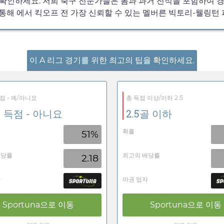
확인하세요. 저희 축구 전문가들은 폼과 과거 전적을 포함하여 경
 통해 에서 킥오프 전 가장 신뢰할 수 있는 멜버른 빅토리-웰링턴
이 A 리그 경기를 위한 최고의 팁을 확인하세요.
점 - 예/아니요
총 득점 이상/이하 2.5
 득점 - 아니요
2.5골 이하
확률
51%
배당률
최고의 배당률
2.18
자
마권 업자
Sportuna
으로 이동
Sportuna
으로 이동