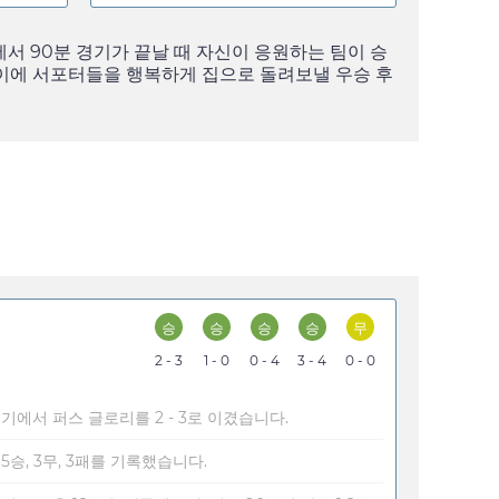
서 90분 경기가 끝날 때 자신이 응원하는 팀이 승
데이에 서포터들을 행복하게 집으로 돌려보낼 우승 후
승
승
승
승
무
2 - 3
1 - 0
0 - 4
3 - 4
0 - 0
에서 퍼스 글로리를 2 - 3로 이겼습니다.
승, 3무, 3패를 기록했습니다.