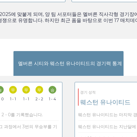
/2025
에 맞붙게 되며, 양 팀 서포터들은 멜버른 직사각형 경기장에
경쟁으로 유명합니다. 하지만 최근 폼을 바탕으로 이번 17 매치
멜버른 시티와 웨스턴 유나이티드의 경기력 통계
승
무
무
무
승
경기 성적
- 0
1 - 1
1 - 1
2 - 2
1 - 4
웨스턴 유나이티드
 - 0를 기록했습니다.
웨스턴 유나이티드는 마지막 경기
 그 과정에서 3번의 무승부를 기
웨스턴 유나이티드는 지난달에 5