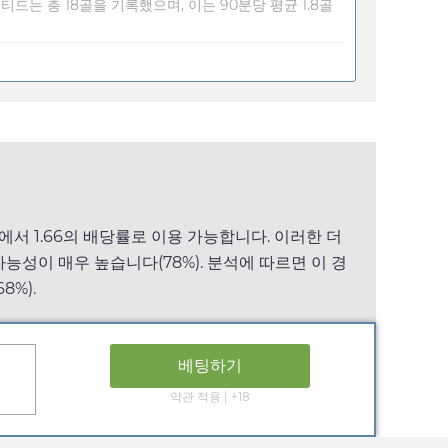
드는 총 18골을 기록했으며, 이는 90분당 평균 1.8골
에서
1.66
의 배당률로 이용 가능합니다. 이러한 더
능성이 매우 높습니다(78%). 분석에 따르면 이 경
8%).
베팅하기
약관 적용 | +18