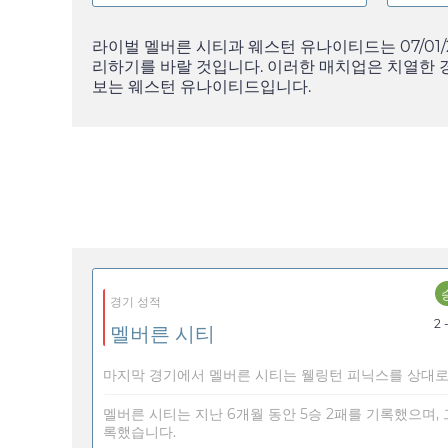
라이벌 멜버른 시티과 웨스턴 유나이티드는
07/01
리하기를 바랄 것입니다. 이러한 매치업은 치열한 
보는 웨스턴 유나이티드입니다.
경기 성적
2 
멜버른 시티
마지막 경기에서 멜버른 시티는 웰링턴 피닉스를 상대로 2
멜버른 시티는 지난 6개월 동안 5승 2패를 기록했으며,
록했습니다.