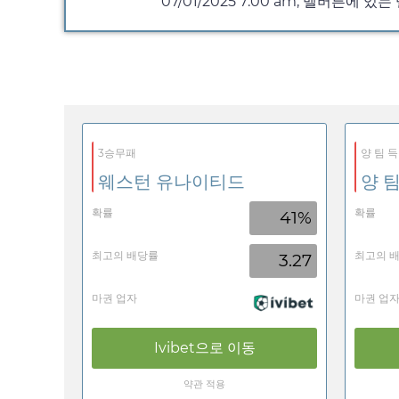
07/01/2025
7:00 am
, 멜버른에 있
3승무패
양 팀 득
웨스턴 유나이티드
양 팀
확률
확률
41%
최고의 배당률
최고의 
3.27
마권 업자
마권 업
Ivibet
으로 이동
약관 적용