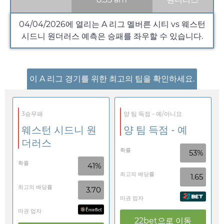
04/04/2026
에 열리는 A 리그 멜버른 시티 vs 웨스턴
시드니 원더러스 예측은 승패를 좌우할 수 있습니다.
이 A 리그 경기를 위한 최고의 팁을 확인하세요.
3승무패
양 팀 득점 - 예/아니요
웨스턴 시드니 원
양 팀 득점 - 예
더러스
확률
53%
확률
41%
최고의 배당률
1.65
최고의 배당률
3.70
마권 업자
마권 업자
22bet
으로 이동