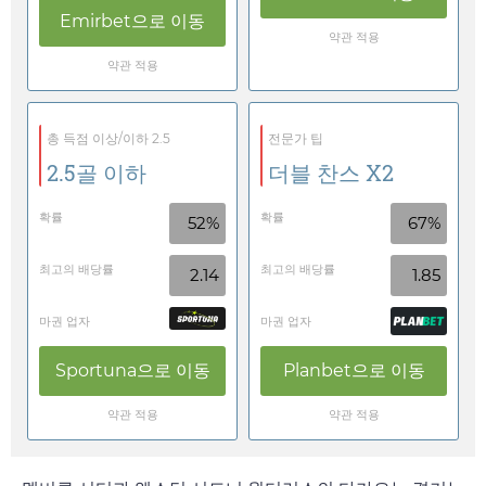
Emirbet
으로 이동
약관 적용
약관 적용
총 득점 이상/이하 2.5
전문가 팁
2.5골 이하
더블 찬스 X2
확률
확률
52%
67%
최고의 배당률
최고의 배당률
2.14
1.85
마권 업자
마권 업자
Sportuna
으로 이동
Planbet
으로 이동
약관 적용
약관 적용