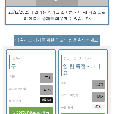
28/12/2025
에 열리는 A 리그 멜버른 시티 vs 퍼스 글로
리 예측은 승패를 좌우할 수 있습니다.
이 A 리그 경기를 위한 최고의 팁을 확인하세요.
3승무패
양 팀 득점 - 예/아니요
무
양 팀 득점 - 아니
요
확률
31%
확률
60%
최고의 배당률
4.27
최고의 배당률
1.95
마권 업자
마권 업자
Sportuna
으로 이동