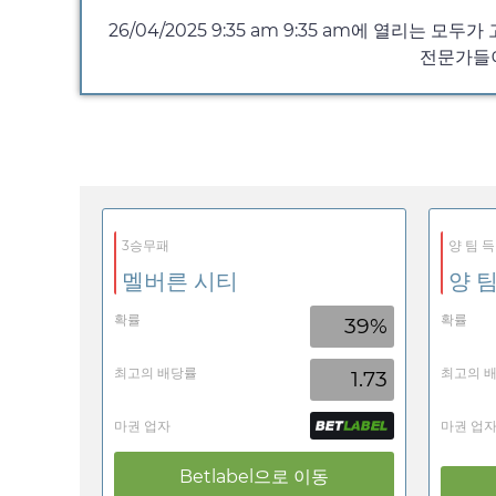
26/04/2025 9:35 am
9:35 am
에 열리는 모두가 
전문가들이
3승무패
양 팀 득
멜버른 시티
양 팀
확률
확률
39%
최고의 배당률
최고의 
1.73
마권 업자
마권 업
Betlabel
으로 이동