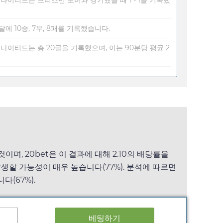
이티드는 브리즈번 로어와 경기했을 때 1 - 1를 기록했
 10승, 7무, 8패를 기록했습니다.
나이티드는 총 20골을 기록했으며, 이는 90분당 평균 2
것이며,
20bet
은 이 결과에 대해
2.10
의 배당률을
발생할 가능성이 매우 높습니다(77%). 분석에 따르면
다(67%).
베팅하기