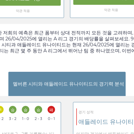
약관 적용
약관 적용
 저희의 예측은 최근 폼부터 상대 전적까지 모든 것을 고려하며
하여
26/04/2025
에 열리는 A 리그 경기의 배당률을 살펴보세요.
9
버른 시티과 애들레이드 유나이티드는 현재
26/04/2025
에 열리는 경
는 최근 몇 주 동안 A 리그에서 뛰어난 팀 중 하나였으며, 이번
멜버른 시티와 애들레이드 유나이티드의 경기력 분석
무
승
승
승
패
경기 성적
- 2
3 - 2
1 - 0
2 - 3
0 - 1
애들레이드 유나이