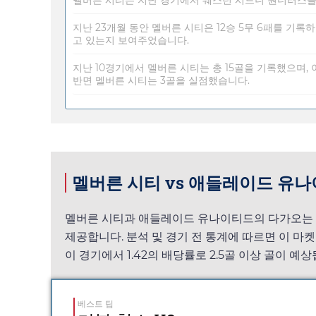
멜버른 시티는 지난 경기에서 웨스턴 시드니 원더러스를 상
지난 23개월 동안 멜버른 시티은 12승 5무 6패를 기록
고 있는지 보여주었습니다.
지난 10경기에서 멜버른 시티는 총 15골을 기록했으며, 
반면 멜버른 시티는 3골을 실점했습니다.
멜버른 시티 vs 애들레이드 유나
멜버른 시티과 애들레이드 유나이티드의 다가오는 A
제공합니다. 분석 및 경기 전 통계에 따르면 이 마
이 경기에서
1.42
의 배당률로 2.5골 이상 골이 예상됩
베스트 팁