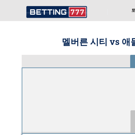
멜버른 시티 vs 애