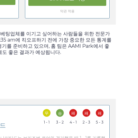
약관 적용
, 베팅업체를 이기고 싶어하는 사람들을 위한 전문가
:35 am
에 킥오프하기 전에 가장 중요한 모든 통계를
기를 준비하고 있으며, 홈 팀은 AAMI Park에서 좋
에도 좋은 결과가 예상됩니다.
무
승
패
패
패
1 - 1
3 - 2
4 - 1
2 - 3
5 - 3
티드