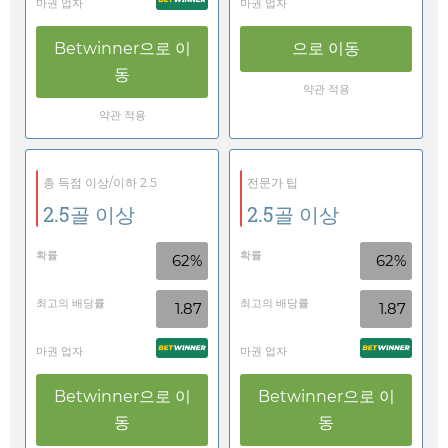
마권 업자
마권 업자
Betwinner
으로 이
으로 이동
동
약관 적용
약관 적용
총 득점 이상/이하 2.5
전문가 팁
2.5골 이상
2.5골 이상
확률
확률
62%
62%
최고의 배당률
최고의 배당률
1.87
1.87
마권 업자
마권 업자
Betwinner
으로 이
Betwinner
으로 이
동
동