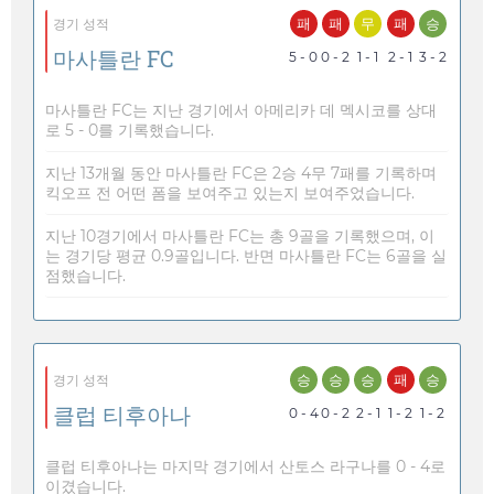
패
패
무
패
승
경기 성적
마사틀란 FC
5 - 0
0 - 2
1 - 1
2 - 1
3 - 2
마사틀란 FC는 지난 경기에서 아메리카 데 멕시코를 상대
로 5 - 0를 기록했습니다.
지난 13개월 동안 마사틀란 FC은 2승 4무 7패를 기록하며
킥오프 전 어떤 폼을 보여주고 있는지 보여주었습니다.
지난 10경기에서 마사틀란 FC는 총 9골을 기록했으며, 이
는 경기당 평균 0.9골입니다. 반면 마사틀란 FC는 6골을 실
점했습니다.
승
승
승
패
승
경기 성적
클럽 티후아나
0 - 4
0 - 2
2 - 1
1 - 2
1 - 2
클럽 티후아나는 마지막 경기에서 산토스 라구나를 0 - 4로
이겼습니다.