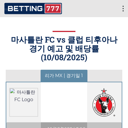
마사틀란 FC vs 클럽 티후아나
경기 예고 및 배당률
(
10/08/2025
)
리가 MX | 경기일 1