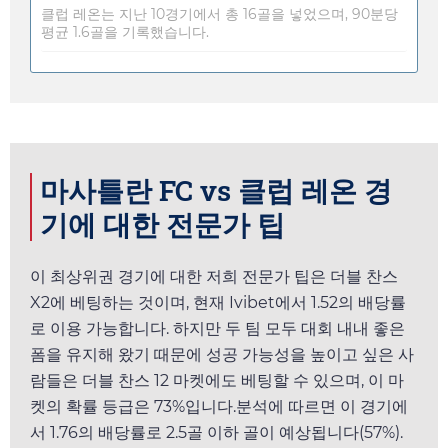
클럽 레온는 지난 10경기에서 총 16골을 넣었으며, 90분당
평균 1.6골을 기록했습니다.
마사틀란 FC vs 클럽 레온 경
기에 대한 전문가 팁
이 최상위권 경기에 대한 저희 전문가 팁은 더블 찬스
X2에 베팅하는 것이며, 현재
Ivibet
에서
1.52
의 배당률
로 이용 가능합니다. 하지만 두 팀 모두 대회 내내 좋은
폼을 유지해 왔기 때문에 성공 가능성을 높이고 싶은 사
람들은 더블 찬스 12 마켓에도 베팅할 수 있으며, 이 마
켓의 확률 등급은 73%입니다.분석에 따르면 이 경기에
서
1.76
의 배당률로 2.5골 이하 골이 예상됩니다(57%).