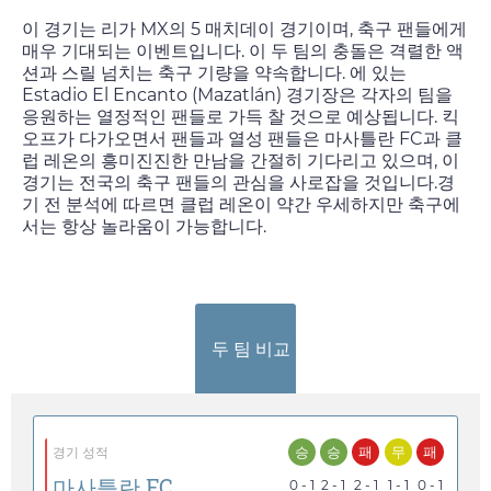
이 경기는 리가 MX의 5 매치데이 경기이며, 축구 팬들에게
매우 기대되는 이벤트입니다. 이 두 팀의 충돌은 격렬한 액
션과 스릴 넘치는 축구 기량을 약속합니다. 에 있는
Estadio El Encanto (Mazatlán) 경기장은 각자의 팀을
응원하는 열정적인 팬들로 가득 찰 것으로 예상됩니다. 킥
오프가 다가오면서 팬들과 열성 팬들은 마사틀란 FC과 클
럽 레온의 흥미진진한 만남을 간절히 기다리고 있으며, 이
경기는 전국의 축구 팬들의 관심을 사로잡을 것입니다.경
기 전 분석에 따르면 클럽 레온이 약간 우세하지만 축구에
서는 항상 놀라움이 가능합니다.
두 팀 비교
승
승
패
무
패
경기 성적
마사틀란 FC
0 - 1
2 - 1
2 - 1
1 - 1
0 - 1