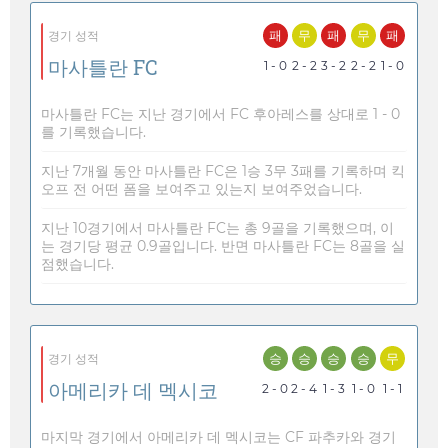
패
무
패
무
패
경기 성적
마사틀란 FC
1 - 0
2 - 2
3 - 2
2 - 2
1 - 0
마사틀란 FC는 지난 경기에서 FC 후아레스를 상대로 1 - 0
를 기록했습니다.
지난 7개월 동안 마사틀란 FC은 1승 3무 3패를 기록하며 킥
오프 전 어떤 폼을 보여주고 있는지 보여주었습니다.
지난 10경기에서 마사틀란 FC는 총 9골을 기록했으며, 이
는 경기당 평균 0.9골입니다. 반면 마사틀란 FC는 8골을 실
점했습니다.
승
승
승
승
무
경기 성적
아메리카 데 멕시코
2 - 0
2 - 4
1 - 3
1 - 0
1 - 1
마지막 경기에서 아메리카 데 멕시코는 CF 파추카와 경기