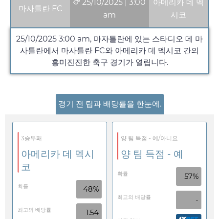
25/10/2025
|
3:00
아메리카 데 멕
마사틀란 FC
am
시코
25/10/2025
3:00 am
, 마자틀란에 있는 스타디오 데 마
사틀란에서 마사틀란 FC와 아메리카 데 멕시코 간의
흥미진진한 축구 경기가 열립니다.
경기 전 팁과 배당률을 한눈에.
3승무패
양 팀 득점 - 예/아니요
아메리카 데 멕시
양 팀 득점 - 예
코
확률
57%
확률
48%
최고의 배당률
-
최고의 배당률
1.54