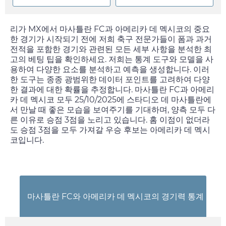
리가 MX에서 마사틀란 FC과 아메리카 데 멕시코의 중요
한 경기가 시작되기 전에 저희 축구 전문가들이 폼과 과거
전적을 포함한 경기와 관련된 모든 세부 사항을 분석한 최
고의 베팅 팁을 확인하세요. 저희는 통계 도구와 모델을 사
용하여 다양한 요소를 분석하고 예측을 생성합니다. 이러
한 도구는 종종 광범위한 데이터 포인트를 고려하여 다양
한 결과에 대한 확률을 추정합니다. 마사틀란 FC과 아메리
카 데 멕시코 모두
25/10/2025
에 스타디오 데 마사틀란에
서 만날 때 좋은 모습을 보여주기를 기대하며, 양측 모두 다
른 이유로 승점 3점을 노리고 있습니다. 홈 이점이 없더라
도 승점 3점을 모두 가져갈 우승 후보는 아메리카 데 멕시
코입니다.
마사틀란 FC와 아메리카 데 멕시코의 경기력 통계