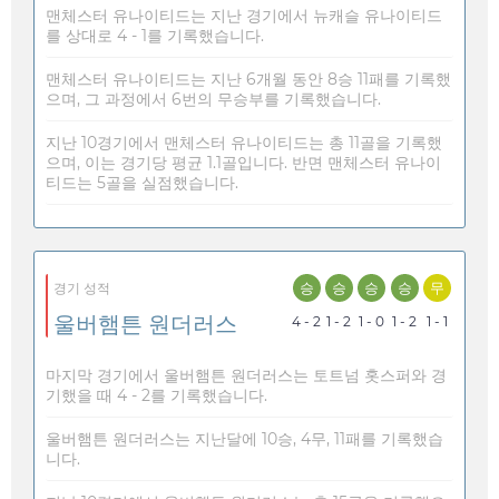
맨체스터 유나이티드는 지난 경기에서 뉴캐슬 유나이티드
를 상대로 4 - 1를 기록했습니다.
맨체스터 유나이티드는 지난 6개월 동안 8승 11패를 기록했
으며, 그 과정에서 6번의 무승부를 기록했습니다.
지난 10경기에서 맨체스터 유나이티드는 총 11골을 기록했
으며, 이는 경기당 평균 1.1골입니다. 반면 맨체스터 유나이
티드는 5골을 실점했습니다.
승
승
승
승
무
경기 성적
울버햄튼 원더러스
4 - 2
1 - 2
1 - 0
1 - 2
1 - 1
마지막 경기에서 울버햄튼 원더러스는 토트넘 홋스퍼와 경
기했을 때 4 - 2를 기록했습니다.
울버햄튼 원더러스는 지난달에 10승, 4무, 11패를 기록했습
니다.