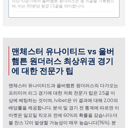
지난 10경기에서 울버햄튼 원더러스는 총 15골을 기록했으
며, 이는 90분당 평균 1.5골을 의미합니다.
맨체스터 유나이티드 vs 울버
햄튼 원더러스 최상위권 경기
에 대한 전문가 팁
맨체스터 유나이티드과 울버햄튼 원더러스의 다가오는
프리미어 리그 경기에 대한 저희 전문가 팁은 2.5골 이
상에 베팅하는 것이며,
Ivibet
은 이 결과에 대해
2.00
의
배당률을 제공합니다. 분석 및 경기 전 통계에 따르면 이
마켓은
일요일
킥오프 전에 60%의 확률을 갖습니다.더
블 찬스 12이 발생할 가능성이 매우 높습니다(76%). 분