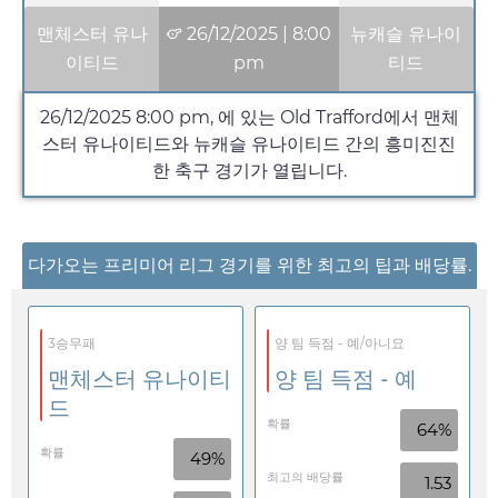
맨체스터 유나
26/12/2025
|
8:00
뉴캐슬 유나이
이티드
pm
티드
26/12/2025
8:00 pm
, 에 있는 Old Trafford에서 맨체
스터 유나이티드와 뉴캐슬 유나이티드 간의 흥미진진
한 축구 경기가 열립니다.
다가오는 프리미어 리그 경기를 위한 최고의 팁과 배당률.
3승무패
양 팀 득점 - 예/아니요
맨체스터 유나이티
양 팀 득점 - 예
드
확률
64%
확률
49%
최고의 배당률
1.53