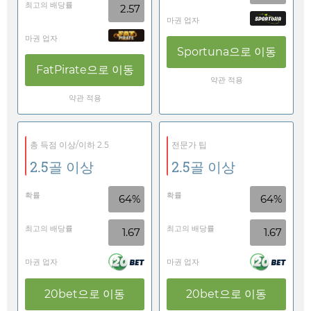
최고의 배당률
2.57
마권 업자
마권 업자
Sportuna
으로 이동
FatPirate
으로 이동
약관 적용
약관 적용
총 득점 이상/이하 2.5
전문가 팁
2.5골 이상
2.5골 이상
확률
확률
64%
64%
최고의 배당률
최고의 배당률
1.67
1.67
마권 업자
마권 업자
20bet
으로 이동
20bet
으로 이동