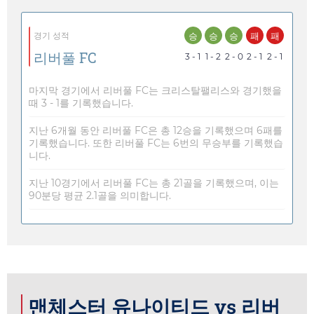
승
승
승
패
패
경기 성적
리버풀 FC
3 - 1
1 - 2
2 - 0
2 - 1
2 - 1
마지막 경기에서 리버풀 FC는 크리스탈팰리스와 경기했을
때 3 - 1를 기록했습니다.
지난 6개월 동안 리버풀 FC은 총 12승을 기록했으며 6패를
기록했습니다. 또한 리버풀 FC는 6번의 무승부를 기록했습
니다.
지난 10경기에서 리버풀 FC는 총 21골을 기록했으며, 이는
90분당 평균 2.1골을 의미합니다.
맨체스터 유나이티드 vs 리버