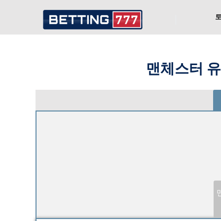
맨체스터 유나