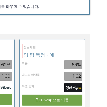
패를 좌우할 수 있습니다.
전문가 팁
양 팀 득점 - 예
확률
62%
63%
최고의 배당률
1.60
1.62
마권 업자
Betswap
으로 이동