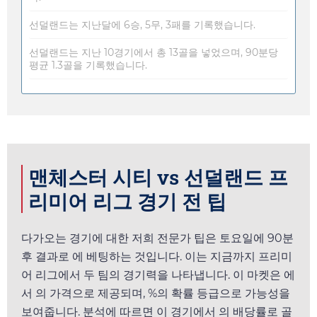
선덜랜드는 지난달에 6승, 5무, 3패를 기록했습니다.
선덜랜드는 지난 10경기에서 총 13골을 넣었으며, 90분당
평균 1.3골을 기록했습니다.
맨체스터 시티 vs 선덜랜드 프
리미어 리그 경기 전 팁
다가오는 경기에 대한 저희 전문가 팁은
토요일
에 90분
후 결과로 에 베팅하는 것입니다. 이는 지금까지 프리미
어 리그에서 두 팀의 경기력을 나타냅니다. 이 마켓은
에
서
의 가격으로 제공되며, %의 확률 등급으로 가능성을
보여줍니다. 분석에 따르면 이 경기에서 의 배당률로 골