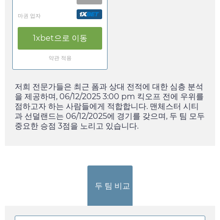
마권 업자
1xbet
으로 이동
약관 적용
저희 전문가들은 최근 폼과 상대 전적에 대한 심층 분석
을 제공하며,
06/12/2025 3:00 pm
킥오프 전에 우위를
점하고자 하는 사람들에게 적합합니다. 맨체스터 시티
과 선덜랜드는
06/12/2025
에 경기를 갖으며, 두 팀 모두
중요한 승점 3점을 노리고 있습니다.
두 팀 비교