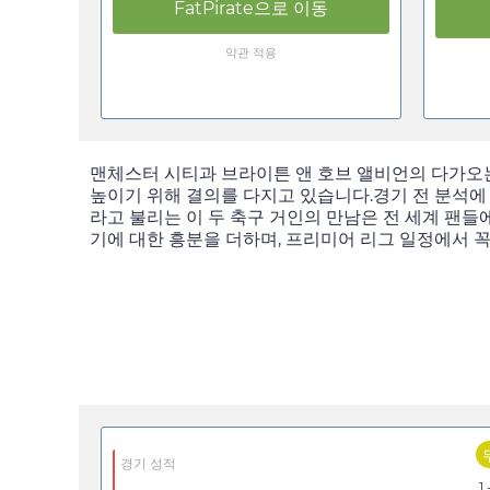
FatPirate
으로 이동
약관 적용
맨체스터 시티과 브라이튼 앤 호브 앨비언의 다가오는
높이기 위해 결의를 다지고 있습니다.경기 전 분석에
라고 불리는 이 두 축구 거인의 만남은 전 세계 팬
기에 대한 흥분을 더하며, 프리미어 리그 일정에서 꼭
경기 성적
1 