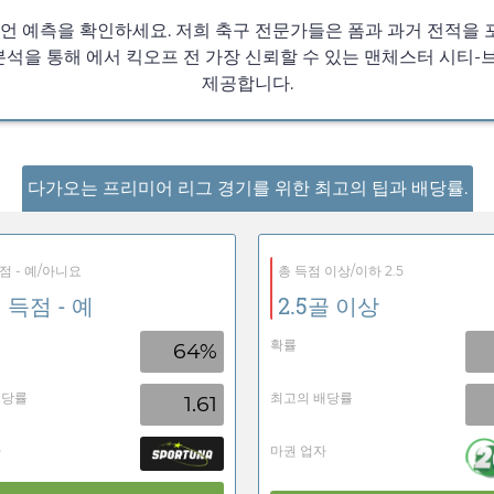
언 예측을 확인하세요. 저희 축구 전문가들은 폼과 과거 전적을
 분석을 통해 에서 킥오프 전 가장 신뢰할 수 있는 맨체스터 시티
제공합니다.
다가오는 프리미어 리그 경기를 위한 최고의 팁과 배당률.
점 - 예/아니요
총 득점 이상/이하 2.5
 득점 - 예
2.5골 이상
확률
64%
배당률
최고의 배당률
1.61
자
마권 업자