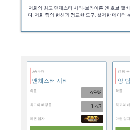
저희의 최고 맨체스터 시티-브라이튼 앤 호브 앨비
다. 저희 팀의 헌신과 정교한 도구, 철저한 데이터
3승무패
양 팀 득
맨체스터 시티
양 팀
확률
확률
49%
최고의 배당률
최고의 
1.43
마권 업자
마권 업