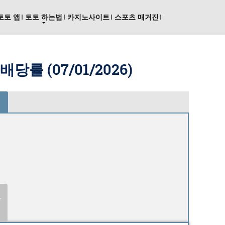
토토 앱
토토 하는법
카지노사이트
스포츠 매거진
배당률 (
07/01/2026
)
브