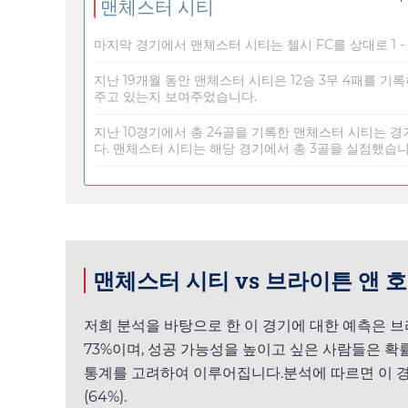
맨체스터 시티
마지막 경기에서 맨체스터 시티는 첼시 FC를 상대로 1 -
지난 19개월 동안 맨체스터 시티은 12승 3무 4패를 기
주고 있는지 보여주었습니다.
지난 10경기에서 총 24골을 기록한 맨체스터 시티는 경
다. 맨체스터 시티는 해당 경기에서 총 3골을 실점했습니
맨체스터 시티 vs 브라이튼 앤 
저희 분석을 바탕으로 한 이 경기에 대한 예측은 브라
73%이며, 성공 가능성을 높이고 싶은 사람들은 확률
통계를 고려하여 이루어집니다.분석에 따르면 이
(64%).